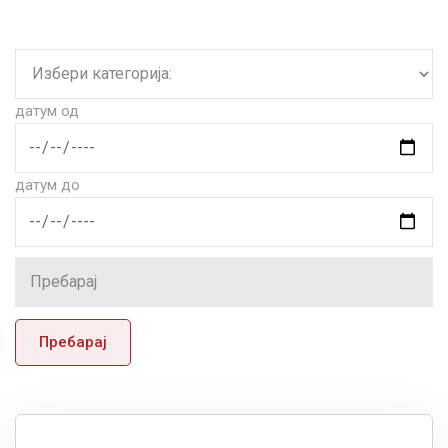
датум од
датум до
Пребарај