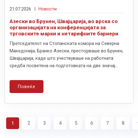
21.07.2026
|
Новости
Азески во Брунен, Швајцарија, во врска со
организацијата на конференцијата за
трговските марки и нетарифните бариери
Претседателот на Стопанската комора на Северна
Македонија, Бранко Азески, престојуваше во Брунен,
Швајцарија, каде што учествуваше на работната
средба посветена на подготовката на две значај...
Повеќе
2
3
4
5
6
7
8
1