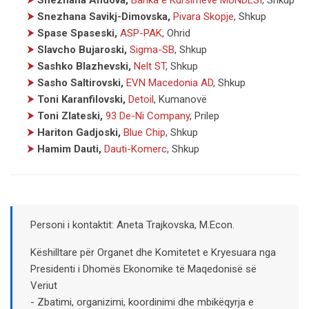
⮞
Snezhana Savikj-Dimovska,
Pivara Skopje
, Shkup
⮞
Spase Spaseski,
ASP-PAK
, Ohrid
⮞
Slavcho Bujaroski,
Sigma-SB
, Shkup
⮞
Sashko Blazhevski,
Nelt ST
, Shkup
⮞
Sasho Saltirovski,
EVN Macedonia AD
, Shkup
⮞
Toni Karanfilovski,
Detoil
, Kumanovë
⮞
Toni Zlateski,
93 De-Ni Company
, Prilep
⮞
Hariton Gadjoski,
Blue Chip
, Shkup
⮞
Hamim Dauti,
Dauti-Komerc
, Shkup
Personi i kontaktit: Aneta Trajkovska, M.Econ.
Këshilltare për Organet dhe Komitetet e Kryesuara nga
Presidenti i Dhomës Ekonomike të Maqedonisë së
Veriut
- Zbatimi, organizimi, koordinimi dhe mbikëqyrja e