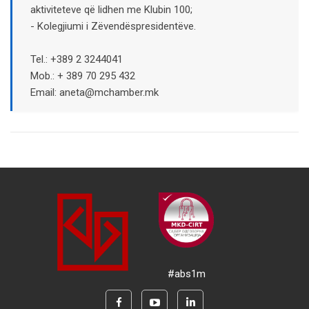
aktiviteteve që lidhen me Klubin 100;
- Kolegjiumi i Zëvendëspresidentëve.
Tel.: +389 2 3244041
Mob.: + 389 70 295 432
Email: aneta@mchamber.mk
#abs1m