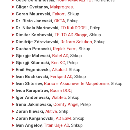
⮞
Gligor Cvetanov,
Makprogres
,
⮞
Goran Maurovski,
Fakom
, Shkup
⮞
Dr. Risto Janevski,
OKTA
, Shkup
⮞
Dr. Nikola Marinovski,
TD Kuli DOOEL
, Prilep
⮞
Dimitar Kochovski,
TE-TO AD Skopje
, Shkup
⮞
Dimitrije Zdravkovski,
Reform Solution
, Shkup
⮞
Dushan Pecovski,
Replek Farm
, Shkup
⮞
Gjorgje Matevski,
Butel AD
, Shkup
⮞
Gjorgji Kitanoski,
Krin KG
, Prilep
⮞
Emil Evgenievski,
Alkaloid
, Shkup
⮞
Ivan Boshkovski,
Feršped AD
, Shkup
⮞
Ivan Shteriev,
Bursa e Aksioneve të Maqedonisë
, Shkup
⮞
Ivica Karapetrov,
Bucim DOO
,
⮞
Igor Andonovski,
Wabtec
, Shkup
⮞
Irena Jakimovska,
Comfy Angel
, Prilep
⮞
Zoran Ilievski,
Aktiva
, Shtip
⮞
Zoran Konjanovski,
AD ESM
, Shkup
⮞
Ivan Angelov,
Titan Usje AD
, Shkup