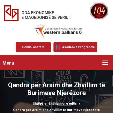
ODA EKONOMIKE
E MAQEDONISË SË VERIUT
Bëhuni anëtare
Akademia Progresive
Menu
Qendra për Arsim dhe Zhvillim të
Burimeve Njerëzore
Shtëpi
Shërbimet e odës
Qendra për Arsim dhe Zhvillim të Burimeve Njerëzore