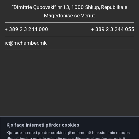
“Dimitrie Çupovski” nr.13, 1000 Shkup, Republika e
Maqedonisë së Veriut
+ 389 2 3 244 000
+ 389 2 3 244 055
ic@mchamber.mk
Kjo faqe interneti përdor cookies
Kjo faqe interneti përdor cookies që ndihmojnë funksionimin e faqes
dhe gjithashtu ndjekin mënyrën se si ndërveproni me faqen tonë të