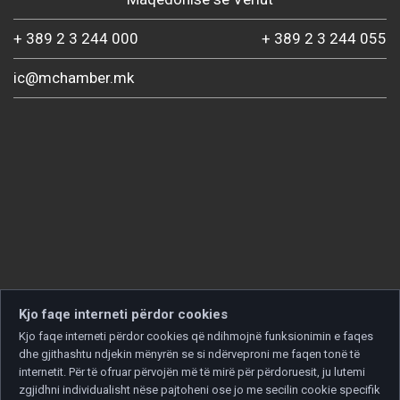
+ 389 2 3 244 000
+ 389 2 3 244 055
ic@mchamber.mk
Kjo faqe interneti përdor cookies
Kjo faqe interneti përdor cookies që ndihmojnë funksionimin e faqes
dhe gjithashtu ndjekin mënyrën se si ndërveproni me faqen tonë të
internetit. Për të ofruar përvojën më të mirë për përdoruesit, ju lutemi
zgjidhni individualisht nëse pajtoheni ose jo me secilin cookie specifik