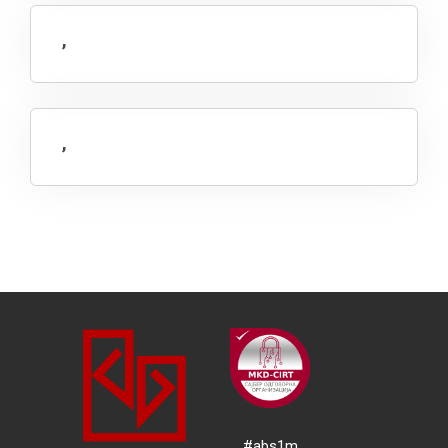
,
,
#abs1m