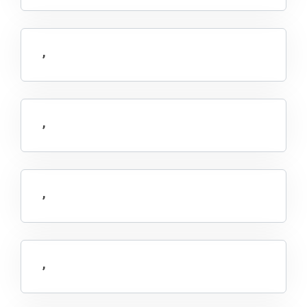
,
,
,
,