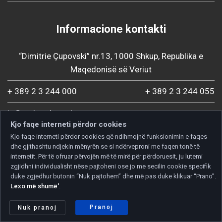
Informacione kontakti
“Dimitrie Çupovski” nr.13, 1000 Shkup, Republika e
Maqedonisë së Veriut
+ 389 2 3 244 000
+ 389 2 3 244 055
ic@mchamber.mk
Kjo faqe interneti përdor cookies
Kjo faqe interneti përdor cookies që ndihmojnë funksionimin e faqes
dhe gjithashtu ndjekin mënyrën se si ndërveproni me faqen tonë të
internetit. Për të ofruar përvojën më të mirë për përdoruesit, ju lutemi
zgjidhni individualisht nëse pajtoheni ose jo me secilin cookie specifik
duke zgjedhur butonin “Nuk pajtohem” dhe më pas duke klikuar “Prano”.
Lexo më shumë'
.
Pranoj
Nuk pranoj