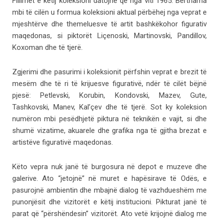
Fillimet e këtij koleksioni datojnë që nga viti 1965. Bërthama
mbi të cilën u formua koleksioni aktual përbëhej nga veprat e
mjeshtërve dhe themeluesve të artit bashkëkohor figurativ
maqedonas, si piktorët Liçenoski, Martinovski, Pandillov,
Koxoman dhe të tjerë.
Zgjerimi dhe pasurimi i koleksionit përfshin veprat e brezit të
mesëm dhe të ri të krijuesve figurativë, ndër të cilët bëjnë
pjesë: Petlevski, Korubin, Kondovski, Mazev, Gute,
Tashkovski, Manev, Kal’çev dhe të tjerë. Sot ky koleksion
numëron mbi pesëdhjetë piktura në teknikën e vajit, si dhe
shumë vizatime, akuarele dhe grafika nga të gjitha brezat e
artistëve figurativë maqedonas.
Këto vepra nuk janë të burgosura në depot e muzeve dhe
galerive. Ato “jetojnë” në muret e hapësirave të Odës, e
pasurojnë ambientin dhe mbajnë dialog të vazhdueshëm me
Aleksandar Risteski
punonjësit dhe vizitorët e këtij institucioni. Pikturat janë të
Kompozim, 1966 vaj mbi kanavacë (149x95)
parat që “përshëndesin” vizitorët. Ato vetë krijojnë dialog me