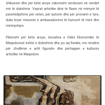
shikuesin dhe për këtë arsye zakonisht vendosen në vendet
më të dukshme. Veprat artistike dinë të flasin në mënyrë të
pavetëdijshme për veten, për autorin dhe për pronarin e tyre,
duke kryer misionin e ambasadorëve të humorit të mirë dhe
mirënjohjes.
Pikërisht për këto arsye, iniciativa e Odës Ekonomike të
Maqedonisë është e dobishme dhe po aq fisnike, me rëndësi
për zhvillimin e artit figurativ dhe përhapjen e kulturës
B. Zendelski
artistike në Maqedoni.
Korrja e Pambukut, 1957 vaj mbi kanavacë (57x76)