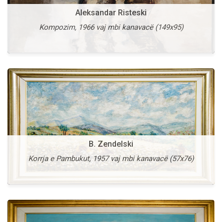
Aleksandar Risteski
V. Vlahovic
Kompozim, 1966 vaj mbi kanavacë (149x95)
Shën Stefani, 1997 vaj mbi kanavacë (54x74)
B. Zendelski
Vangel Kodzoman
Korrja e Pambukut, 1957 vaj mbi kanavacë (57x76)
Gdhendës guri, 1936 vaj mbi kanavacë (46x63)