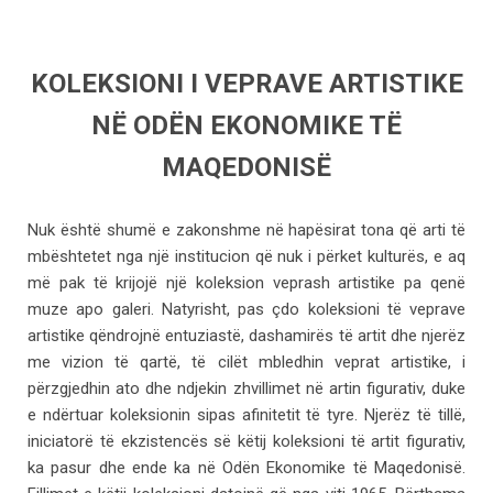
KOLEKSIONI I VEPRAVE ARTISTIKE
NË ODËN EKONOMIKE TË
MAQEDONISË
Nuk është shumë e zakonshme në hapësirat tona që arti të
mbështetet nga një institucion që nuk i përket kulturës, e aq
më pak të krijojë një koleksion veprash artistike pa qenë
muze apo galeri. Natyrisht, pas çdo koleksioni të veprave
artistike qëndrojnë entuziastë, dashamirës të artit dhe njerëz
me vizion të qartë, të cilët mbledhin veprat artistike, i
përzgjedhin ato dhe ndjekin zhvillimet në artin figurativ, duke
e ndërtuar koleksionin sipas afinitetit të tyre. Njerëz të tillë,
iniciatorë të ekzistencës së këtij koleksioni të artit figurativ,
ka pasur dhe ende ka në Odën Ekonomike të Maqedonisë.