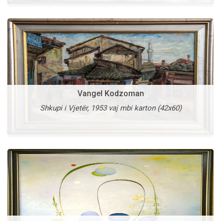
Vangel Kodzoman
Vasko Taskovski
Shkupi i Vjetër, 1953 vaj mbi karton (42x60)
Prani e Panjohur, 1995 vaj mbi kanavacë (115x145)