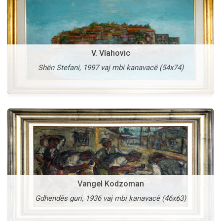
Vangel Kodzoman
V. Vlahovic
Shkupi i Vjetër, 1953 vaj mbi karton (42x60)
Shën Stefani, 1997 vaj mbi kanavacë (54x74)
Më shumë
Vangel Naumovski
Vangel Kodzoman
Drita Qiellore, 1995 vaj mbi kanavacë (138x98)
Gdhendës guri, 1936 vaj mbi kanavacë (46x63)
Më shumë