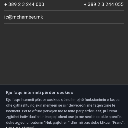
+ 389 2 3 244 000
+ 389 2 3 244 055
ic@mchamber.mk
Kjo faqe interneti përdor cookies
Kjo faqe interneti përdor cookies që ndihmojnë funksionimin e faqes
dhe gjithashtu ndjekin mënyrën se si ndërveproni me faqen tonë të
internetit. Për të ofruar përvojën më të mirë për përdoruesit, ju lutemi
zgjidhni individualisht nëse pajtoheni ose jo me secilin cookie specifik
duke zgjedhur butonin “Nuk pajtohem” dhe më pas duke klikuar “Prano”.