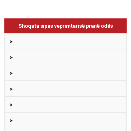
Shoqata sipas veprimtarisë pranë odës
⮞
⮞
⮞
⮞
⮞
⮞