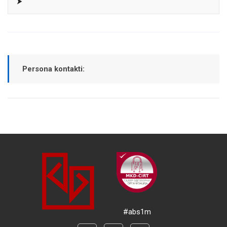
⮞
Persona kontakti:
#abs1m