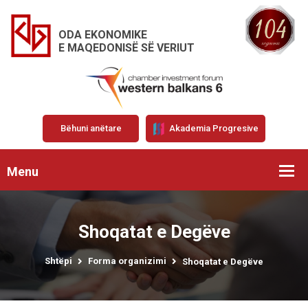
ODA EKONOMIKE
E MAQEDONISË SË VERIUT
Bëhuni anëtare
Akademia Progresive
Menu
Shoqatat e Degëve
Shtëpi
Forma organizimi
Shoqatat e Degëve