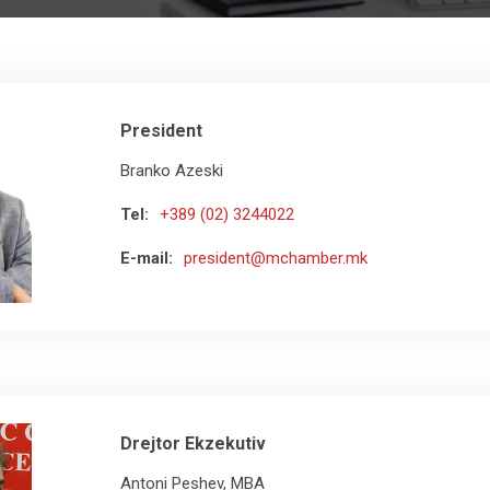
President
Branko Azeski
Tel:
+389 (02) 3244022
E-mail:
president@mchamber.mk
Drejtor Ekzekutiv
Antoni Peshev, MBA