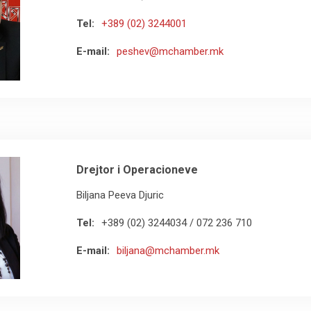
Tel:
+389 (02) 3244001
E-mail:
peshev@mchamber.mk
Drejtor i Operacioneve
Biljana Peeva Djuric
Tel:
+389 (02) 3244034 / 072 236 710
E-mail:
biljana@mchamber.mk