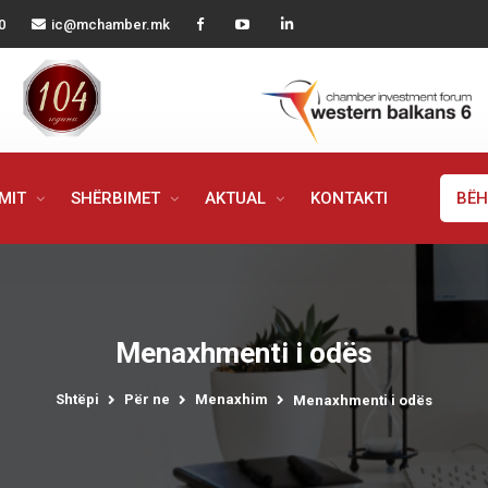
0
ic@mchamber.mk
IMIT
SHËRBIMET
AKTUAL
KONTAKTI
BËH
Menaxhmenti i odës
Shtëpi
Për ne
Menaxhim
Menaxhmenti i odës