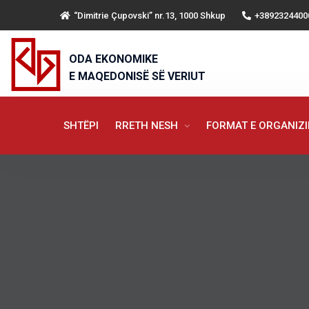
“Dimitrie Çupovski” nr.13, 1000 Shkup
+3892324400
ODA EKONOMIKE
E MAQEDONISË SË VERIUT
SHTËPI
RRETH NESH
FORMAT E ORGANIZ