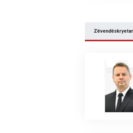
Zëvendëskryetarë