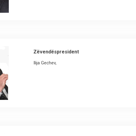
Zëvendëspresident
Ilija Gechev,