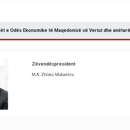
t e Odës Ekonomike të Maqedonisë së Veriut dhe anëtarë
Zëvendëspresident
M.A. Zhivko Mukaetov,