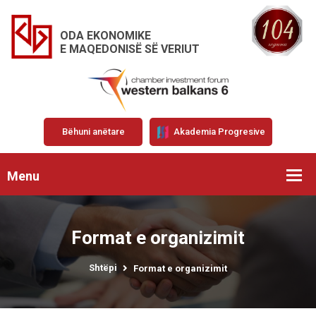
ODA EKONOMIKE
E MAQEDONISË SË VERIUT
Bëhuni anëtare
Akademia Progresive
Menu
Format e organizimit
Shtëpi
Format e organizimit