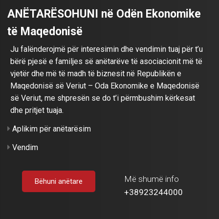
ANËTARËSOHUNI në Odën Ekonomike
të Maqedonisë
Ju falënderojmë për interesimin dhe vendimin tuaj për t’u
bërë pjesë e familjes së anëtarëve të asociacionit më të
vjetër dhe më të madh të biznesit në Republikën e
Maqedonisë së Veriut – Oda Ekonomike e Maqedonisë
së Veriut, me shpresën se do t’i përmbushim kërkesat
dhe pritjet tuaja.
Aplikim për anëtarësim
Vendim
Më shumë info
Bëhuni anëtare
+38923244000