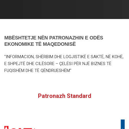
MBËSHTETJE NËN PATRONAZHIN E ODËS
EKONOMIKE TË MAQEDONISË
"INFORMACION, SHËRBIM DHE LOGJISTIKË E SAKTË, NË KOHË,
E SHPEJTË DHE CILËSORE – ÇELËSI PËR NJË BIZNES TË
FUQISHËM DHE TË QËNDRUESHËM"
Patronazh Standard