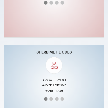
SHËRBIMET E ODËS
🠊 MEDIACION
🠊 PROJEKTE
🠊 QENDRA PËR EDUKIM DHE ZHVILLIM TË BURIMEVE NJERËZORE