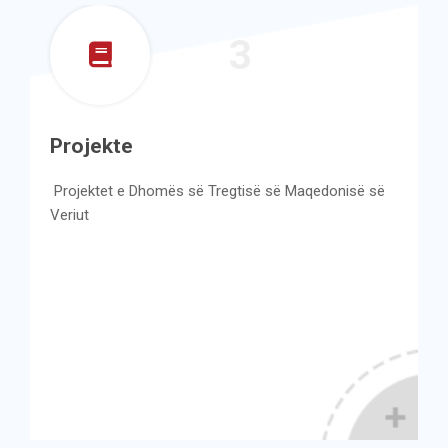
3
Qendra për Arsi
Burimeve Njerë
ës së Tregtisë së Maqedonisë së
Evente edukative, semi
konsultime dhe punëto