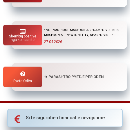
" "
Shembuj pozitivë
01.04.2026
nga kompanitë
🠊 PARASHTRO PYETJE PËR ODËN
Pyete Odën
Si të sigurohen financat e nevojshme