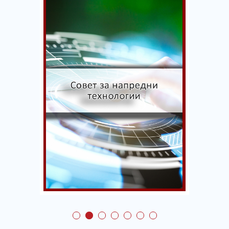
Këshilli për avancimin e
arsimit të lartë