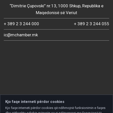
“Dimitrie Çupovski” nr.13, 1000 Shkup, Republika e
Maqedonisë së Veriut
+ 389 2 3 244 000
+ 389 2 3 244 055
ic@mchamber.mk
Kjo faqe interneti përdor cookies
Kjo faqe interneti përdor cookies që ndihmojnë funksionimin e faqes
dhe gjithashtu ndjekin mënyrën se si ndërveproni me faqen tonë të