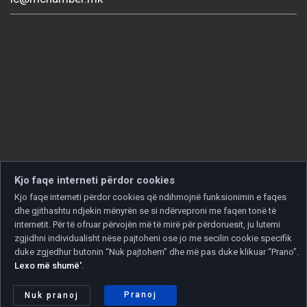
Kjo faqe interneti përdor cookies
Kjo faqe interneti përdor cookies që ndihmojnë funksionimin e faqes
dhe gjithashtu ndjekin mënyrën se si ndërveproni me faqen tonë të
internetit. Për të ofruar përvojën më të mirë për përdoruesit, ju lutemi
zgjidhni individualisht nëse pajtoheni ose jo me secilin cookie specifik
duke zgjedhur butonin “Nuk pajtohem” dhe më pas duke klikuar “Prano”.
Lexo më shumë'
.
Copyright © 2026 Developed by
Unet
. All rights reserved.
Politika e privatësisë
|
Politika e cookies
Pranoj
Nuk pranoj