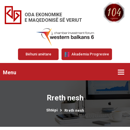
ODA EKONOMIKE
E MAQEDONISË SË VERIUT
Bëhuni anëtare
Akademia Progresive
Menu
Rreth nesh
Shtëpi
Rreth nesh