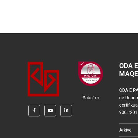
ODA 
MAQE
ODA E PA
#abs1m
në Republ
certifik
9001:201
Arkivë