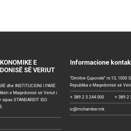
EKONOMIKE E
Informacione kontak
DONISË SË VERIUT
“Dimitrie Çupovski” nr.13, 1000 
Republika e Maqedonisë së Veri
RË dhe INSTITUCIONI I PARË
ikën e Maqedonisë së Veriut i
+ 389 2 3 244 000
+ 389 2 
uar sipas STANDARDIT ISO
5
ic@mchamber.mk