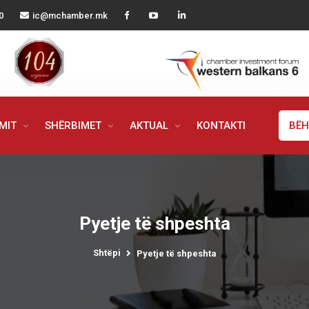
0
ic@mchamber.mk
IMIT
SHËRBIMET
AKTUAL
KONTAKTI
BËH
Pyetje të shpeshta
Shtëpi
Pyetje të shpeshta