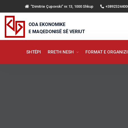
“Dimitrie Çupovski” nr.13, 1000 Shkup
+3892324400
ODA EKONOMIKE
E MAQEDONISË SË VERIUT
SHTËPI
RRETH NESH
FORMAT E ORGANIZ