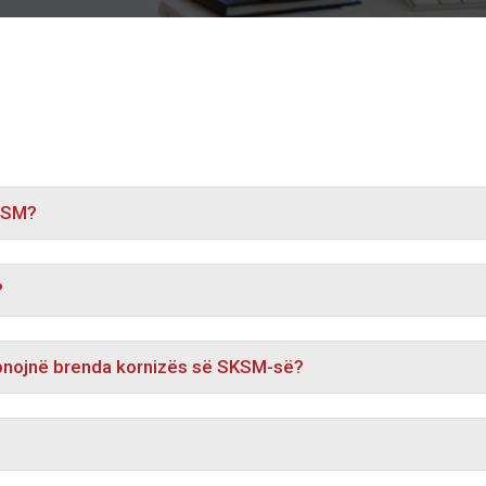
SKSM?
?
sionojnë brenda kornizës së SKSM-së?