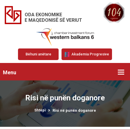
ODA EKONOMIKE
E MAQEDONISË SË VERIUT
Bëhuni anëtare
Akademia Progresive
Menu
Risi në punën doganore
Shtëpi
Risi në punën doganore