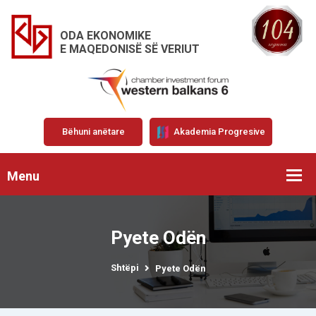
ODA EKONOMIKE
E MAQEDONISË SË VERIUT
Bëhuni anëtare
Akademia Progresive
Menu
Pyete Odën
Shtëpi
Pyete Odën