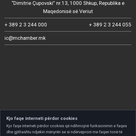
“Dimitrie Çupovski” nr.13, 1000 Shkup, Republika e
Maqedonisë së Veriut
+ 389 2 3 244 000
+ 389 2 3 244 055
ic@mchamber.mk
Kjo faqe interneti përdor cookies
Kjo faqe interneti përdor cookies që ndihmojnë funksionimin e faqes
dhe gjithashtu ndjekin mënyrën se si ndërveproni me faqen tonë të