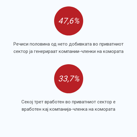
47,6%
Речиси половина од нето добивката во приватниот
сектор ја генерираат компании-членки на комората
33,7%
Секој трет вработен во приватниот сектор е
вработен кај компанија-членка на комората