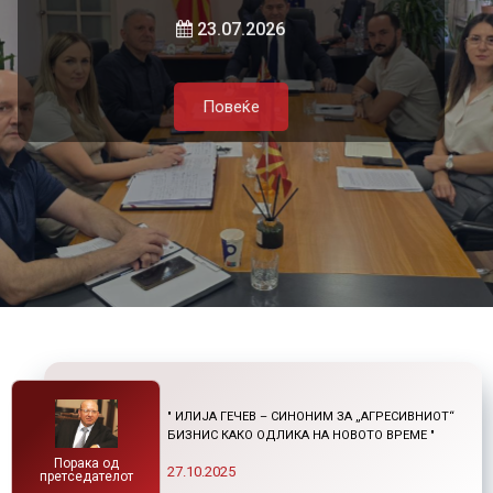
локалната самоуправа и приватниот
и нетарифните бариери
23.07.2026
сектор
Повеќе
21.07.2026
05.08.2026
Повеќе
Повеќе
Повеќе
" ИЛИЈА ГЕЧЕВ – СИНОНИМ ЗА „АГРЕСИВНИОТ“
БИЗНИС КАКО ОДЛИКА НА НОВОТО ВРЕМЕ "
Порака од
27.10.2025
претседателот