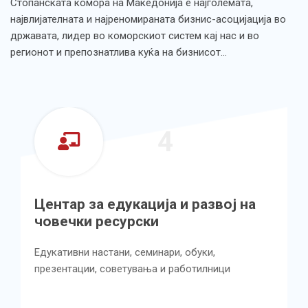
Стопанската комора на Македонија е најголемата,
највлијателната и најреномираната бизнис-асоцијација во
државата, лидер во коморскиот систем кај нас и во
регионот и препознатлива куќа на бизнисот…
4
Центар за едукација и развој на
човечки ресурски
Едукативни настани, семинари, обуки,
презентации, советувања и работилници