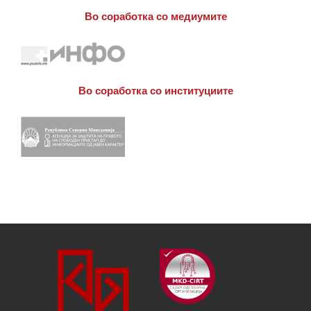
Во соработка со медиумите
Во соработка со институциите