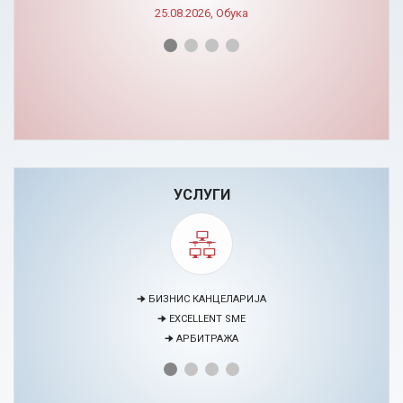
25.08.2026, Обука
УСЛУГИ
🠊 МЕДИЈАЦИЈА
🠊 ПРОЕКТИ
🠊 ЦЕНТАР ЗА ЕДУКАЦИЈА И РАЗВОЈ НА ЧОВЕЧКИ РЕСУРСИ