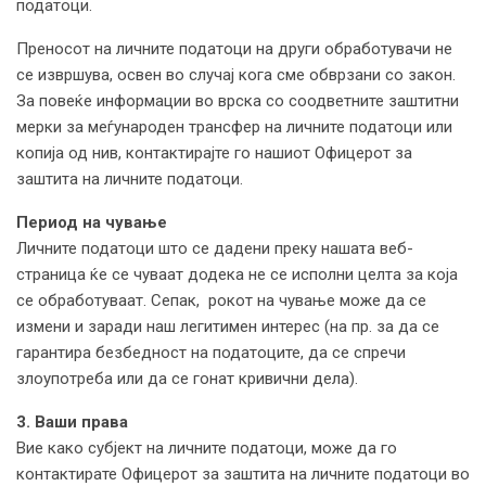
податоци.
Преносот на личните податоци на други обработувачи не
се извршува, освен во случај кога сме обврзани со закон.
За повеќе информации во врска со соодветните заштитни
мерки за меѓународен трансфер на личните податоци или
копија од нив, контактирајте го нашиот Офицерот за
заштита на личните податоци.
Период на чување
Личните податоци што се дадени преку нашата веб-
страница ќе се чуваат додека не се исполни целта за која
се обработуваат. Сепак, рокот на чување може да се
измени и заради наш легитимен интерес (на пр. за да се
гарантира безбедност на податоците, да се спречи
злоупотреба или да се гонат кривични дела).
3. Ваши права
Вие како субјект на личните податоци, може да го
контактирате Офицерот за заштита на личните податоци во