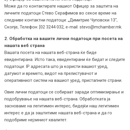
Може да го контактирате нашиот Офицер за заштита на
личните податоци Стево Серафимов во секое време на
следниве контактни податоци: „Димитрие Чуповски 13“,
Скопје, Телефон: [02 3244 032, e-mail: stevo@mchamber.mk.
2. Oбработка на вашите лични податоци при посета на
нашата веб страна
Вашата посета на нашата веб-страна ќе биде
евидентирана. Исто така, евидентирани ќе бидат и следите
податоци: IP адресата што ја користи вашиот уред,
датумот и времето, видот на прелистувачот и
оперативниот систем на вашиот уред, пристапните страни.
Овие лични податоци се собираат заради оптимизирање и
подобрување на нашата веб-страна. Обработката ја
засноваме на легитимен интерес, бидејќи наш легитимен
интерес е да ја заштитиме нашата веб-страна и да го
подобриме нејзиниот квалитет.