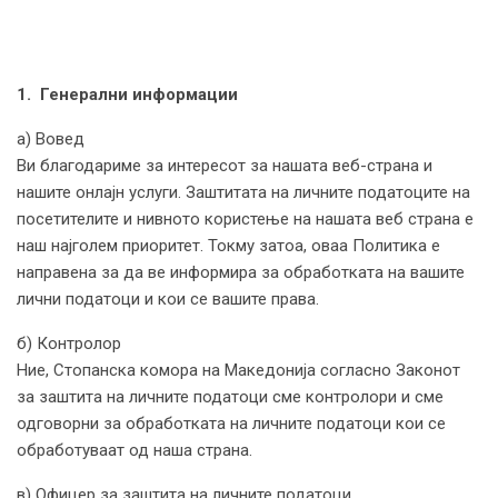
1. Генерални информации
а) Вовед
Ви благодариме за интересот за нашата веб-страна и
нашите онлајн услуги. Заштитата на личните податоците на
посетителите и нивното користење на нашата веб страна е
наш најголем приоритет. Токму затоа, оваа Политика е
направена за да ве информира за обработката на вашите
лични податоци и кои се вашите права.
б) Контролор
Ние, Стопанска комора на Македонија согласно Законот
за заштита на личните податоци сме контролори и сме
одговорни за обработката на личните податоци кои се
обработуваат од наша страна.
в) Офицер за заштита на личните податоци