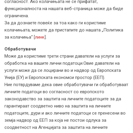
согласност. Ако колачињата не се прифатат,
функционалноста на нашата веб-страница може да биде
ограничена.
За да дознаете повеќе за тоа како ги користиме
колачињата, можете да пристапите до нашата „Политика
за колачиња“ [
линк
].
Обработувачи
Може да користиме трети страни даватели на услуги за
обработка на вашите лични податоци.Овие даватели на
услуги може да се лоцирани во и надвор од Европската
Унија (ЕУ) и Европската економси простор (ЕЕП).
Ние потврдуваме дека овие обработувачи ги обработуваат
личните податоци во согласност со европското
законодавство за заштита на личните податоците за да
гарантираат соодветно ниво на заштита на личните
податоците, дури и ако личните податоци се пренесени во
земја надвор од ЕЕП за која не постои одлука за
соодветност на Агенцијата за заштита на личните