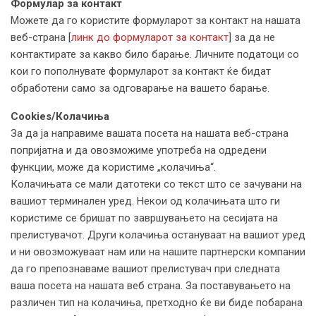
Формулар за контакт
Можете да го користите формуларот за контакт на нашата
веб-страна [
линк до формуларот за контакт
] за да не
контактирате за какво било барање. Личните податоци со
кои го пополнувате формуларот за контакт ќе бидат
обработени само за одговарање на вашето барање.
Cookies/Колачиња
За да ја направиме вашата посета на нашата веб-странa
попријатна и да овозможиме употреба на одредени
функции, може да користиме „колачиња“.
Колачињата се мали датотеки со текст што се зачувани на
вашиот терминален уред. Некои од колачињата што ги
користиме се бришат по завршувањето на сесијата на
прелистувачот. Други колачиња остануваат на вашиот уред
и ни овозможуваат нам или на нашите партнерски компании
да го препознаваме вашиот прелистувач при следната
ваша посета на нашата веб страна. За поставувањето на
различен тип на колачиња, претходно ќе ви биде побарана