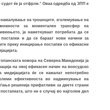
ен судот ќе ја отфрли.“ Оваа одредба од ЗПП е
о намалување на трошоците, зголемување на
 можности за моментален трансфер на
веењето, ја наметнуваат потребата да се
постапки и да се бараат нови начини за
ите преку иницирање постапки со ефикасни
јацијата.
топанската комора на Северна Македонија ја
зација на овој ефикасен начин на вонсудско
 медијацијата ќе се намалат непотребно
големи ефективноста во надминување на
оѓање решенија прифатливи за двете страни
остапката, што не е случај во најголем дел