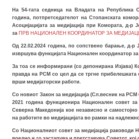
На 54-тата седница на Владата на Република С
година, потпретседателот на Стопанската комор
Асоцијацијата за медијација при Комората, д-р 
за
ПРВ НАЦИОНАЛЕН КООРДИНАТОР ЗА МЕДИЈАЦ
Од 22.02.2024 година, по сопствено барање, д-р 
извршува функцијата Национален координатор за 
За тоа се информирани (со депонирана Изјава) К
правда на РСМ со цел да се тргне прибелешката 
врши медијаторски работи.
Со новиот Закон за медијација (Сл.весник на РСМ б
2021 година функционира Национален совет за 
Северна Македонија кое
независно и самостојно 
на работите во медијацијата во рамки на надлежн
Со Националниот совет за медијација раководи Н
воедно и го застапува и претставува Советот, ко