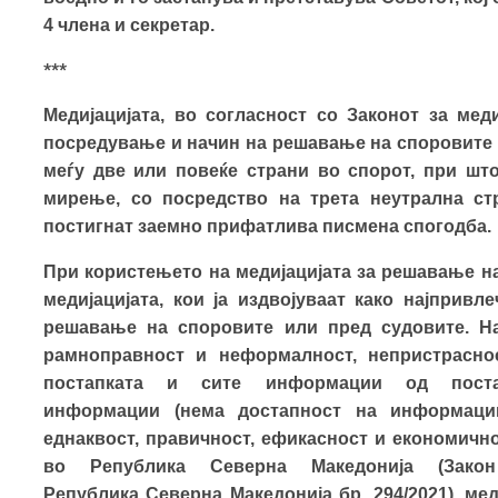
4 члена и секретар.
***
Медијацијата, во согласност со Законот за меди
посредување и начин на решавање на споровите н
меѓу две или повеќе страни во спорот, при шт
мирење, со посредство на трета неутрална стр
постигнат заемно прифатлива писмена спогодба.
При користењето на медијацијата за решавање на
медијацијата,
ко
и
ја издвојуваат како
нај
привле
решавање на споровите или пред судовите. На
рамноправност и неформалност, непристрасно
постапката и сите информации од поста
информации
(нема достапност на информации
еднаквост, правичност, ефикасност и економично
во Република Северна Македонија (Зако
Република Северна Мaкедонија бр. 294/2021), ме