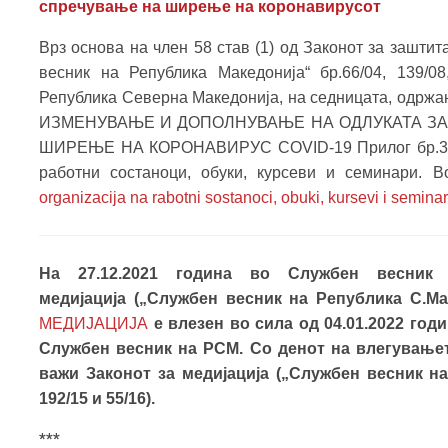
спречување на ширење на коронавирусот
Врз основа на член 58 став (1) од Законот за зашти
весник на Република Македонија“ бр.66/04, 139/08
Република Северна Македонија, на седницата, одржан
ИЗМЕНУВАЊЕ И ДОПОЛНУВАЊЕ НА ОДЛУКАТА ЗА
ШИРЕЊЕ НА КОРОНАВИРУС COVID-19 Прилог бр.3 кон
работни состаноци, обуки, курсеви и семинари. В
organizacija na rabotni sostanoci, obuki, kursevi i seminar
На 27.12.2021 година во Службен весни
медијација („Службен весник на Република С.Мaк
МЕДИЈАЦИЈА
е влезен во сила од 04.01.2022 год
Службен весник на РСМ. Со денот на влегување
важи Законот за медијација („Службен весник на 
192/15 и 55/16).
***