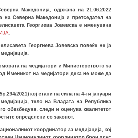
еверна Македонија, одржана на 21.06.2022
а на Северна Македонија и претседател на
Јелисавета Георгиева Јовевска е именувана
ИЈА
.
Јелисавета Георгиева Јовевска повеќе не ја
медијација.
омората на медијатори и Министерството за
од Именикот на медијатори дека не може да
р.294/2021) кој стапи на сила на 4-ти јануари
медијација, тело на Владата на Република
го обезбедува, следи и оценува квалитетот
остите определени со законот.
ационалниот координатор за медијација, кој
ј освен Националниот координатор брои плус