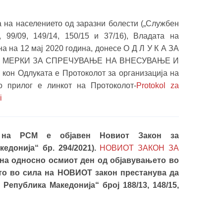
та на населението од заразни болести („Службен
, 99/09, 149/14, 150/15 и 37/16), Владата на
а на 12 мај 2020 година, донесе О Д Л У К А ЗА
 МЕРКИ ЗА СПРЕЧУВАЊЕ НА ВНЕСУВАЊЕ И
 Одлуката е Протоколот за организација на
о прилог е линкот на Протоколот-
Protokol za
i
к на РСМ е објавен Новиот Закон за
едонија“ бр. 294/2021).
НОВИОТ ЗАКОН ЗА
ина односно осмиот ден од објавувањето во
то во сила на НОВИОТ закон престанува да
Република Македонија“ број 188/13, 148/15,