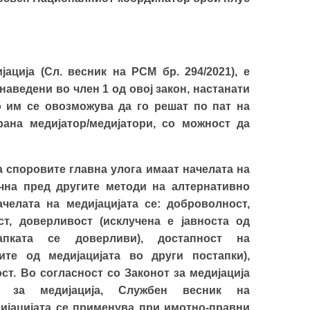
јација (Сл. весник на РСМ бр. 294/2021), е
аведени во член 1 од овој закон, настанати
о им се овозможува да го решат по пат на
ана медијатор/медијатори, со можност да
 споровите главна улога имаат начелата на
чна пред
другите
методи на алтернативно
челата на медијација
та
се: доброволност,
ст, доверливост
(исклучена е јавноста од
пката се доверливи),
достапност на
те од медијацијата во други постапки)
,
ст.
Во согласност со Законот за медијација
н за медијација, Службен весник на
дијацијата се применува при имотно-правни