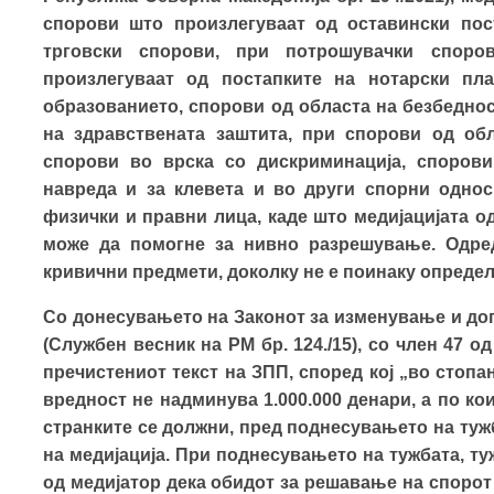
спорови што произлегуваат од оставински пост
трговски спорови, при потрошувачки споро
произлегуваат од постапките на нотарски пл
образованието, спорови од областа на безбеднос
на здравствената заштита, при спорови од обл
спорови во врска со дискриминација, спорови
навреда и за клевета и во други спорни однос
физички и правни лица, каде што медијацијата о
може да помогне за нивно разрешување. Одред
кривични предмети, доколку не е поинаку определ
Со донесувањето на Законот за изменување и до
(Службен весник на РМ бр. 124./15), со член 47 о
пречистениот текст на ЗПП, според кој „во стоп
вредност не надминува 1.000.000 денари, а по ко
странките се должни, пред поднесувањето на тужб
на медијација. При поднесувањето на тужбата, т
од медијатор дека обидот за решавање на спорот 