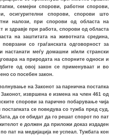
апки, семејни спорови, работни спорови,
ви, осигурителни спорови, спорови што
атни налози, при спорови од областа на
т и здравје при работа, спорови од областа
аста на заштитата на животната средина,
 поврзани со граѓанската одговорност за
и настанати меѓу домашни и/или странски
дговара на природата на спорните односи и
бите од овој закон се применуваат и во
ено со посебен закон.
полнување на Законот за парнична постапка
д Законот, извршена е измена на член 461 од
анските спорови за парично побарување чија
и постапката се поведува со тужба пред суд,
ата, да се обидат да го решат спорот по пат
ужителот е должен да приложи доказ издаден
по пат на медијација не успеал. Тужбата кон