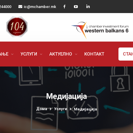
244000
ic@mchamber.mk
РАЊЕ
УСЛУГИ
АКТУЕЛНО
КОНТАКТ
СТА
Медијација
Дома
Услуги
Медијација