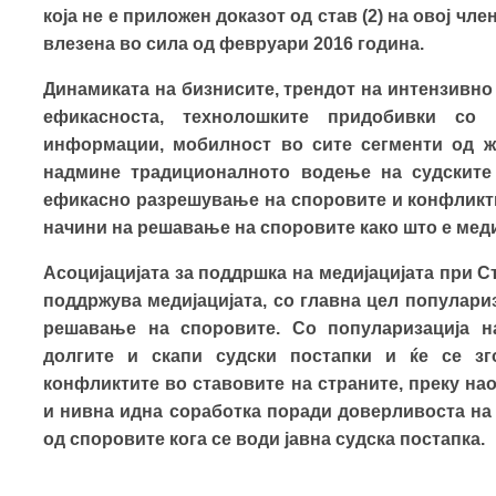
која не е приложен доказот од став (2) на овој чл
влезена во сила од февруари 2016 година.
Динамиката на бизнисите, трендот на интензивн
ефикасноста, технолошките придобивки со
информации, мобилност во сите сегменти од жи
надмине традиционалното водење на судските 
ефикасно разрешување на споровите и конфликт
начини на решавање на споровите како што е меди
Асоцијацијата за поддршка на медијацијата при С
поддржува медијацијата, со главна цел популари
решавање на споровите. Со популаризација на
долгите и скапи судски постапки и ќе се з
конфликтите во ставовите на страните, преку на
и нивна идна соработка поради доверливоста на п
од споровите кога се води јавна судска постапка.