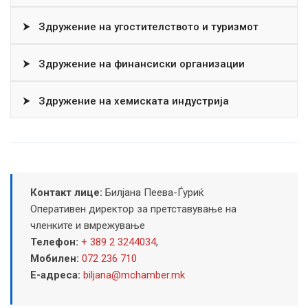
⮞
Здружение на угостителството и туризмот
⮞
Здружение на финансиски организации
⮞
Здружение на хемиската индустрија
Контакт лице:
Билјана Пеева-Ѓуриќ
Оперативен директор за претставување на
членките и вмрежување
Телефон:
+ 389 2 3244034
,
Мобилен:
072 236 710
Е-адреса:
biljana@mchamber.mk