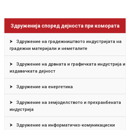
Здруженија според дејноста при комората
⮞
Здружение на градежништвото индустријата на
градежни материјали и неметалите
⮞
Здружение на дрвната и графичката индустрија и
издавачката дејност
⮞
Здружение на енергетика
⮞
Здружение на земјоделството и прехранбената
индустрија
⮞
Здружение на информатичко-комуникациски