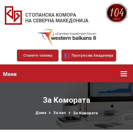
СТОПАНСКА КОМОРА
НА СЕВЕРНА МАКЕДОНИЈА
Станете членка
Прогресив Академија
Мени
За Kомората
Дома
За нас
За Kомората