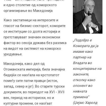
и едно столетие од коморското
организирање во Македонија.
Како застапници на интересите и
гласот на бизнис-секторот, коморите
се институции со долга историја и
претставуваат значаен економски
„Подобро е
фактор во секоја држава без разлика
Комората да ја
на видот на системот на коморско
имаме како
уредување.
партнер на
Владата во
Македонија, како дел од
конципирање на
Отоманската империја, била значајна
законите,
бидејќи се наоѓала на крстопатот
отколку како
помеѓу сите патни правци (исток,
опонент во
запад, север и југ). Во старите турски
нивната
документи, во периодот на XVI - XVII
примена“
век, период на историски, но и
(Џејмс Харолд
културни промени, се наоѓаат