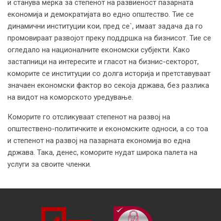
и станува мерка за степенот на развиеност пазарната
економија и демократијата во едно општество. Тие се
динамични институции кои, пред се`, имаат задача да го
промовираат развојот преку поддршка на бизнисот. Тие се
огледало на националните економски субјекти. Како
застапници на интересите и гласот на бизнис-секторот,
коморите се институции со долга историја и претставуваат
значаен економски фактор во секоја држава, без разлика
на видот на коморското уредување.
Коморите го отсликуваат степенот на развој на
општествено-политичките и економските односи, а со тоа
и степенот на развој на пазарната економија во една
држава. Така, денес, коморите нудат широка палета на
услуги за своите членки.