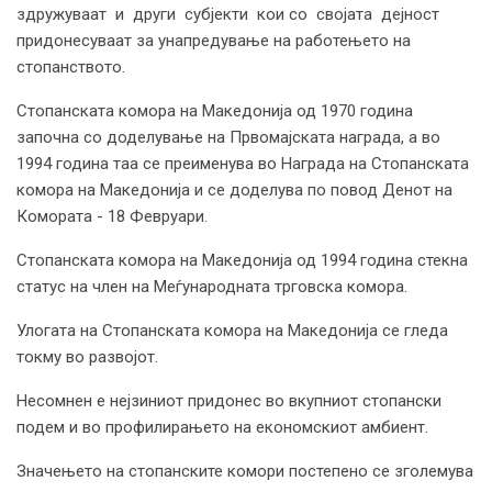
здружуваат и други субјекти кои со својата дејност
придонесуваат за унапредување на работењето на
стопанството.
Стопанската комора на Македонија од 1970 година
започна со доделување на Првомајската награда, а во
1994 година таа се преименува во Награда на Стопанската
комора на Македонија и се доделува по повод Денот на
Комората - 18 Февруари.
Стопанската комора на Македонија од 1994 година стекна
статус на член на Меѓународната трговска комора.
Улогата на Стопанската комора на Македонија се гледа
токму во развојот.
Несомнен е нејзиниот придонес во вкупниот стопански
подем и во профилирањето на економскиот амбиент.
Значењето на стопанските комори постепено се зголемува