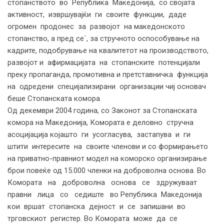
стопанството во Република Македонија, со својата
активност, извршувајќи ги своите функции, даде
огромен продонес за развојот на македонското
стопанство, а пред се`, за стручното оспособување на
кадрите, подобрување на квалитетот на производството,
развојот и афирмацијата на стопанските потенцијали
преку пропаганда, промотивна и претставничка функција
на одредени специјализирани организации чиј основач
беше Стопанската комора.
Од декември 2004 година, со Законот за Стопанската
комора на Македонија, Комората е деловно стручна
асоцијација којашто ги усогласува, застапува и ги
штити интересите на своите членови и со формирањето
на приватно-правниот модел на коморско организирање
брои повеќе од 15.000 членки на доброволна основа. Во
Комората на доброволна основа се здружуваат
правни лица со седиште во Република Македонија
кои вршат стопанска дејност и се запишани во
трговскиот регистер. Во Комората може да се