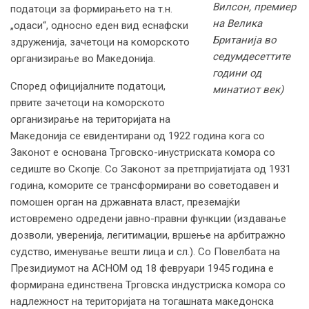
Вилсон, премиер
податоци за формирањето на т.н.
на Велика
„одаси“, односно еден вид еснафски
Британија во
здруженија, зачетоци на коморското
седумдесеттите
организирање во Македонија.
години од
Според официјалните податоци,
минатиот век)
првите зачетоци на коморското
организирање на територијата на
Македонија се евидентирани од 1922 година кога со
Законот е основана Трговско-инустриската комора со
седиште во Скопје. Со Законот за претпријатијата од 1931
година, коморите се трансформирани во советодавен и
помошен орган на државната власт, преземајќи
истовремено одредени јавно-правни функции (издавање
дозволи, уверенија, легитимации, вршење на арбитражно
судство, именување вешти лица и сл.). Со Повелбата на
Президиумот на АСНОМ од 18 февруари 1945 година е
формирана единствена Трговска индустриска комора со
надлежност на територијата на тогашната македонска