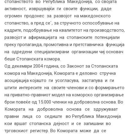
стопанството во Република Македонија, со својата
активност, извршувајќи ги своите функции, даде
огромен продонес за развојот на македонското
стопанство, а пред се`, за стручното оспособување на
кадрите, подобрување на квалитетот на производството,
развојот и афирмацијата на стопанските потенцијали
преку пропаганда, промотивна и претставничка функција
на одредени специјализирани организации чиј основач
беше Стопанската комора.
Од декември 2004 година, со Законот за Стопанската
комора на Македонија, Комората е деловно стручна
асоцијација којашто ги усогласува, застапува и ги
штити интересите на своите членови и со формирањето
на приватно-правниот модел на коморско организирање
брои повеќе од 15.000 членки на доброволна основа. Во
Комората на доброволна основа се здружуваат
правни лица со седиште во Република Македонија
кои вршат стопанска дејност и се запишани во
трговскиот регистер. Во Комората може да се