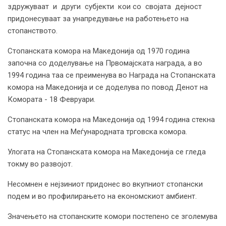
здружуваат и други субјекти кои со својата дејност
придонесуваат за унапредување на работењето на
стопанството.
Стопанската комора на Македонија од 1970 година
започна со доделување на Првомајската награда, а во
1994 година таа се преименува во Награда на Стопанската
комора на Македонија и се доделува по повод Денот на
Комората - 18 Февруари.
Стопанската комора на Македонија од 1994 година стекна
статус на член на Меѓународната трговска комора.
Улогата на Стопанската комора на Македонија се гледа
токму во развојот.
Несомнен е нејзиниот придонес во вкупниот стопански
подем и во профилирањето на економскиот амбиент.
Значењето на стопанските комори постепено се зголемува