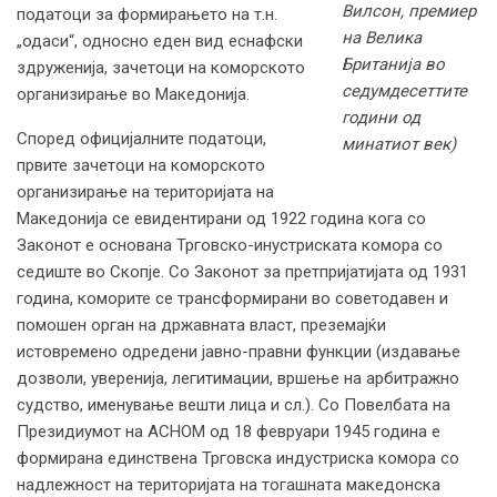
Вилсон, премиер
податоци за формирањето на т.н.
на Велика
„одаси“, односно еден вид еснафски
Британија во
здруженија, зачетоци на коморското
седумдесеттите
организирање во Македонија.
години од
Според официјалните податоци,
минатиот век)
првите зачетоци на коморското
организирање на територијата на
Македонија се евидентирани од 1922 година кога со
Законот е основана Трговско-инустриската комора со
седиште во Скопје. Со Законот за претпријатијата од 1931
година, коморите се трансформирани во советодавен и
помошен орган на државната власт, преземајќи
истовремено одредени јавно-правни функции (издавање
дозволи, уверенија, легитимации, вршење на арбитражно
судство, именување вешти лица и сл.). Со Повелбата на
Президиумот на АСНОМ од 18 февруари 1945 година е
формирана единствена Трговска индустриска комора со
надлежност на територијата на тогашната македонска