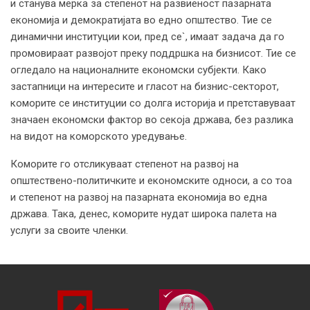
и станува мерка за степенот на развиеност пазарната
економија и демократијата во едно општество. Тие се
динамични институции кои, пред се`, имаат задача да го
промовираат развојот преку поддршка на бизнисот. Тие се
огледало на националните економски субјекти. Како
застапници на интересите и гласот на бизнис-секторот,
коморите се институции со долга историја и претставуваат
значаен економски фактор во секоја држава, без разлика
на видот на коморското уредување.
Коморите го отсликуваат степенот на развој на
општествено-политичките и економските односи, а со тоа
и степенот на развој на пазарната економија во една
држава. Така, денес, коморите нудат широка палета на
услуги за своите членки.