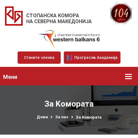
СТОПАНСКА КОМОРА
НА СЕВЕРНА МАКЕДОНИЈА
Станете членка
Прогресив Академија
Мени
За Kомората
Дома
За нас
За Kомората