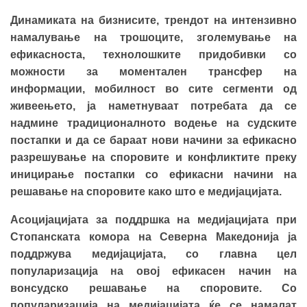
Динамиката на бизнисите, трендот на интензивно
намалување на трошоците, зголемување на
ефикасноста, технолошките придобивки со
можности за моментален трансфер на
информации, мобилност во сите сегменти од
живеењето, ја наметнуваат потребата да се
надмине традиционалното водење на судските
постапки и да се бараат нови начини за ефикасно
разрешување на споровите и конфликтите преку
иницирање постапки со ефикасни начини на
решавање на споровите како што е медијацијата.
Асоцијацијата за поддршка на медијацијата при
Стопанската комора на Северна Македонија ја
поддржува медијацијата, со главна цел
популаризација на овој ефикасен начин на
вонсудско решавање на споровите. Со
популаризација на медијацијата ќе се намалат