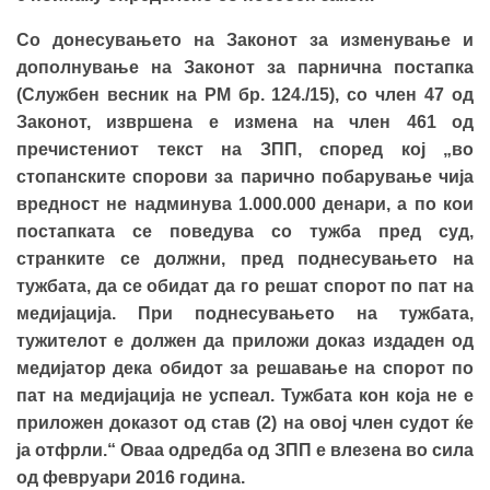
Со донесувањето на Законот за изменување и
дополнување на Законот за парнична постапка
(Службен весник на РМ бр. 124./15), со член 47 од
Законот, извршена е измена на член 461 од
пречистениот текст на ЗПП, според кој „во
стопанските спорови за парично побарување чија
вредност не надминува 1.000.000 денари, а по кои
постапката се поведува со тужба пред суд,
странките се должни, пред поднесувањето на
тужбата, да се обидат да го решат спорот по пат на
медијација. При поднесувањето на тужбата,
тужителот е должен да приложи доказ издаден од
медијатор дека обидот за решавање на спорот по
пат на медијација не успеал. Тужбата кон која не е
приложен доказот од став (2) на овој член судот ќе
ја отфрли.“ Оваа одредба од ЗПП е влезена во сила
од февруари 2016 година.