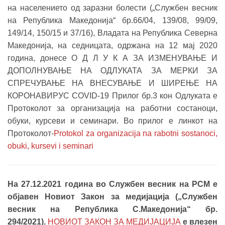
на населението од заразни болести („Службен весник
на Република Македонија“ бр.66/04, 139/08, 99/09,
149/14, 150/15 и 37/16), Владата на Република Северна
Македонија, на седницата, одржана на 12 мај 2020
година, донесе О Д Л У К А ЗА ИЗМЕНУВАЊЕ И
ДОПОЛНУВАЊЕ НА ОДЛУКАТА ЗА МЕРКИ ЗА
СПРЕЧУВАЊЕ НА ВНЕСУВАЊЕ И ШИРЕЊЕ НА
КОРОНАВИРУС COVID-19 Прилог бр.3 кон Одлуката е
Протоколот за организација на работни состаноци,
обуки, курсеви и семинари. Во прилог е линкот на
Протоколот-
Protokol za organizacija na rabotni sostanoci,
obuki, kursevi i seminari
На 27.12.2021 година во Службен весник на РСМ е
објавен Новиот Закон за медијација („Службен
весник на Република С.Мaкедонија“ бр.
294/2021).
НОВИОТ ЗАКОН ЗА МЕДИЈАЦИЈА
е влезен