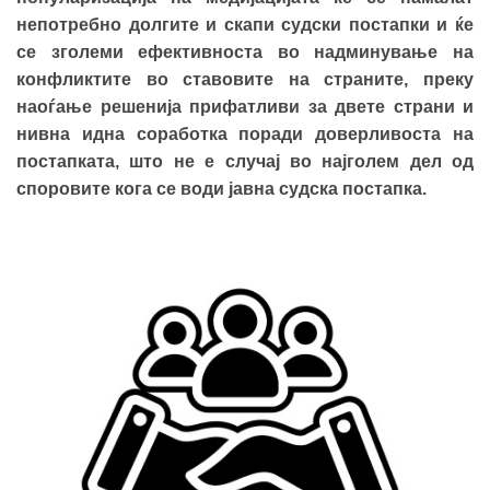
непотребно долгите и скапи судски постапки и ќе
се зголеми ефективноста во надминување на
конфликтите во ставовите на страните, преку
наоѓање решенија прифатливи за двете страни и
нивна идна соработка поради доверливоста на
постапката, што не е случај во најголем дел од
споровите кога се води јавна судска постапка.