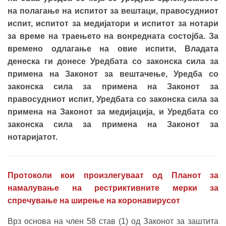
на полагање на испитот за вештаци, правосудниот
испит, испитот за медијатори и испитот за нотари
за време на траењето на вонредната состојба. За
времено одлагање на овие испити, Владата
денеска ги донесе Уредбата со законска сила за
примена на Законот за вештачење, Уредба со
законска сила за примена на Законот за
правосудниот испит, Уредбата со законска сила за
примена на Законот за медијација, и Уредбата со
законска сила за примена на Законот за
нотаријатот.
Протоколи кои произлегуваат од Планот за
намалување на рестриктивните мерки за
спречување на ширење на коронавирусот
Врз основа на член 58 став (1) од Законот за заштита