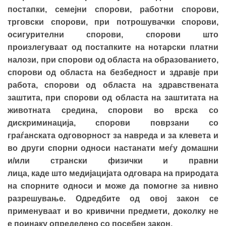
постапки, семејни спорови, работни спорови,
трговски спорови, при потрошувачки спорови,
осигурителни спорови, спорови што
произлегуваат од постапките на нотарски платни
налози, при спорови од областа на образованието,
спорови од областа на безбедност и здравје при
работа, спорови од областа на здравствената
заштита, при спорови од областа на заштитата на
животната средина, спорови во врска со
дискриминација, спорови поврзани со
граѓанската одговорност за навреда и за клевета и
во други спорни односи настанати меѓу домашни
и/или странски физички и правни
лица, каде што медијацијата одговара на природата
на спорните односи и може да помогне за нивно
разрешување. Одредбите од овој закон се
применуваат и во кривични предмети, доколку не
е поинаку определено со посебен закон.