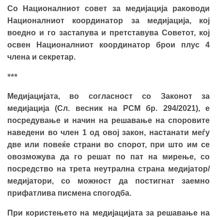
Со Националниот совет за медијација раководи
Националниот координатор за медијација, кој
воедно и го застапува и претставува Советот, кој
освен Националниот координатор брои плус 4
члена и секретар.
***
Медијацијата, во согласност со Законот за
медијација (Сл. весник на РСМ бр. 294/2021), е
посредување и начин на решавање на споровите
наведени во член 1 од овој закон, настанати меѓу
две или повеќе страни во спорот, при што им се
овозможува да го решат по пат на мирење, со
посредство на трета неутрална страна медијатор/
медијатори, со можност да постигнат заемно
прифатлива писмена спогодба.
При користењето на медијацијата за решавање на