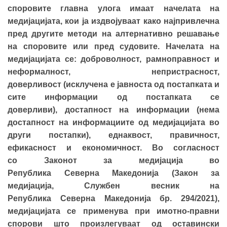
споровите главна улога имаат начелата на
медијацијата,
ко
и
ја издвојуваат како
нај
привлечна
пред
другите
методи на алтернативно решавање
на споровите или пред судовите. Начелата на
медијација
та
се: доброволност, рамноправност и
неформалност, непристрасност,
доверливост
(исклучена е јавноста од постапката и
сите информации од постапката се
доверливи),
достапност на информации
(нема
достапност на информациите од медијацијата во
други постапки)
, еднаквост, правичност,
ефикасност и економичност.
Во согласност
со Законот за медијација во
Република Северна Македонија (Закон за
медијација, Службен весник на
Република Северна Мaкедонија бр. 294/2021),
медијацијата се применува при имотно-правни
спорови што произлегуваат од оставински