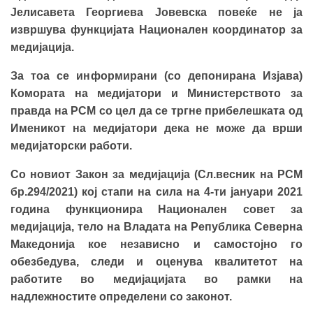
Јелисавета Георгиева Јовевска повеќе не ја
извршува функцијата Национален координатор за
медијација.
За тоа се информирани (со депонирана Изјава)
Комората на медијатори и Министерството за
правда на РСМ со цел да се тргне прибелешката од
Именикот на медијатори дека не може да врши
медијаторски работи.
Со новиот Закон за медијација (Сл.весник на РСМ
бр.294/2021) кој стапи на сила на 4-ти јануари 2021
година функционира Национален совет за
медијација, тело на Владата на Република Северна
Македонија кое
независно и самостојно го
обезбедува, следи и оценува квалитетот на
работите во медијацијата во рамки на
надлежностите определени со законот.