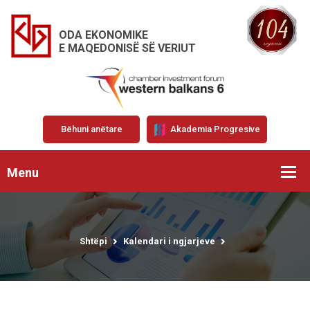
ODA EKONOMIKE
E MAQEDONISË SË VERIUT
Bëhuni anëtare
Akademia Progresive
Menu
Shtëpi
Kalendari i ngjarjeve