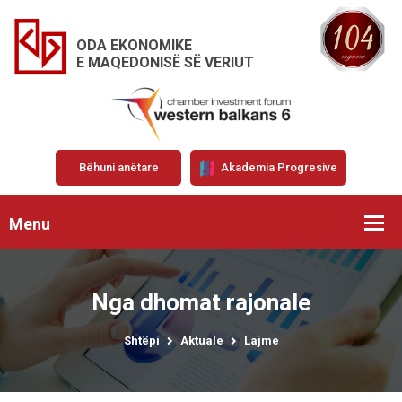
ODA EKONOMIKE
E MAQEDONISË SË VERIUT
Bëhuni anëtare
Akademia Progresive
Menu
Nga dhomat rajonale
Shtëpi
Aktuale
Lajme