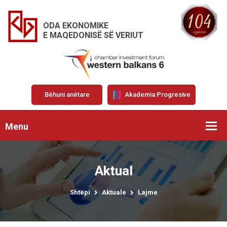
ODA EKONOMIKE
E MAQEDONISË SË VERIUT
Bëhuni anëtare
Akademia Progresive
Menu
Aktual
Shtëpi
Aktuale
Lajme