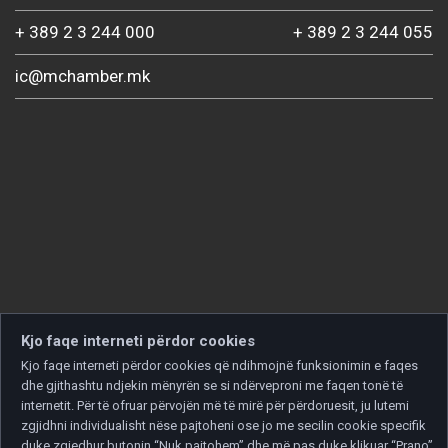
+ 389 2 3 244 000
+ 389 2 3 244 055
ic@mchamber.mk
Kjo faqe interneti përdor cookies
Kjo faqe interneti përdor cookies që ndihmojnë funksionimin e faqes
dhe gjithashtu ndjekin mënyrën se si ndërveproni me faqen tonë të
internetit. Për të ofruar përvojën më të mirë për përdoruesit, ju lutemi
zgjidhni individualisht nëse pajtoheni ose jo me secilin cookie specifik
duke zgjedhur butonin “Nuk pajtohem” dhe më pas duke klikuar “Prano”.