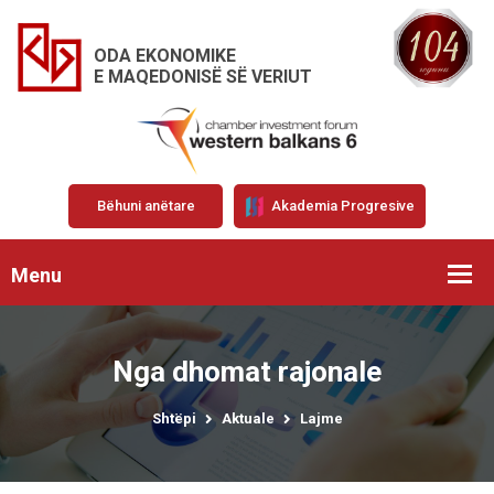
ODA EKONOMIKE
E MAQEDONISË SË VERIUT
Bëhuni anëtare
Akademia Progresive
Menu
Nga dhomat rajonale
Shtëpi
Aktuale
Lajme