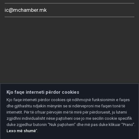
ic@mchamber.mk
Kjo faqe interneti përdor cookies
Kjo faqe interneti përdor cookies që ndihmojnë funksionimin e faqes
dhe gjithashtu ndjekin mënyrën se si ndërveproni me faqen tonë të
internetit. Për të ofruar përvojën më të mirë për përdoruesit, ju lutemi
zgjidhni individualisht nëse pajtoheni ose jo me secilin cookie specifik
duke zgjedhur butonin “Nuk pajtohem” dhe më pas duke klikuar “Prano”.
Lexo më shumë'
.
Copyright © 2026 Developed by
Unet
. All rights reserved.