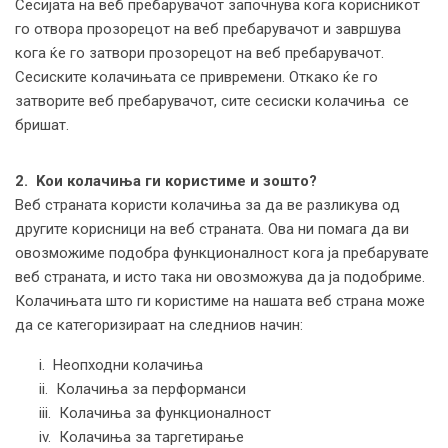
Сесијата на веб пребарувачот започнува кога корисникот
го отвора прозорецот на веб пребарувачот и завршува
кога ќе го затвори прозорецот на веб пребарувачот.
Сесиските колачињата се привремени. Откако ќе го
затворите веб пребарувачот, сите сесиски колачиња се
бришат.
2. Koи колачиња ги користиме и зошто?
Веб страната користи колачиња за да ве разликува од
другите корисници на веб страната. Ова ни помага да ви
овозможиме подобра функционалност кога ја пребарувате
веб страната, и исто така ни овозможува да ја подобриме.
Колачињата што ги користиме на нашата веб страна може
да се категоризираат на следниов начин:
i. Неопходни колачиња
ii. Колачиња за перформанси
iii. Колачиња за функционалност
iv. Колачиња за таргетирање