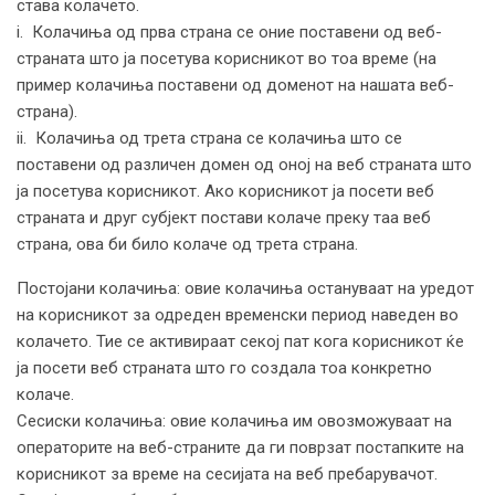
става колачето.
i. Колачиња од прва страна се оние поставени од веб-
страната што ја посетува корисникот во тоа време (на
пример колачиња поставени од доменот на нашата веб-
страна).
ii. Колачиња од трета страна се колачиња што се
поставени од различен домен од оној на веб страната што
ја посетува корисникот. Ако корисникот ја посети веб
страната и друг субјект постави колаче преку таа веб
страна, ова би било колаче од трета страна.
Постојани колачиња: овие колачиња остануваат на уредот
на корисникот за одреден временски период наведен во
колачето. Тие се активираат секој пат кога корисникот ќе
ја посети веб страната што го создала тоа конкретно
колаче.
Сесиски колачиња: овие колачиња им овозможуваат на
операторите на веб-страните да ги поврзат постапките на
корисникот за време на сесијата на веб пребарувачот.