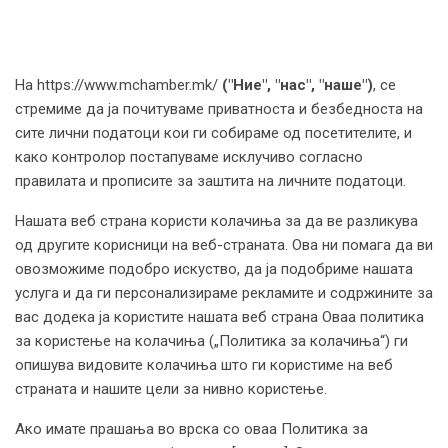
На https://www.mchamber.mk/
("Ние", "нас", "наше")
, се
стремиме да ја почитуваме приватноста и безбедноста на
сите лични податоци кои ги собираме од посетителите, и
како контролор постапуваме исклучиво согласно
правилата и прописите за заштита на личните податоци.
Нашата веб страна користи колачиња за да ве разликува
од другите корисници на веб-страната. Ова ни помага да ви
овозможиме подобро искуство, да ја подобриме нашата
услуга и да ги персонализираме рекламите и содржините за
вас додека ја користите нашата веб страна Оваа политика
за користење на колачиња („Политика за колачиња“) ги
опишува видовите колачиња што ги користиме на веб
страната и нашите цели за нивно користење.
Ако имате прашања во врска со оваа Политика за