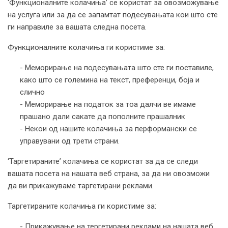
‘Функционалните колачиња’ се користат за овозможување
на услуга или за да се запамтат подесувањата кои што сте
ги направиле за вашата следна посета.
Функционалните колачиња ги користиме за:
- Меморирање на подесувањата што сте ги поставиле,
како што се големина на текст, преференци, боја и
слично
- Меморирање на податок за тоа далчи ве имаме
прашано дали сакате да пополните прашалник
- Некои од нашите колачиња за перформански се
управувани од трети страни.
‘Таргетираните’ колачиња се користат за да се следи
вашата посета на нашата веб страна, за да ни овозможи
да ви прикажуваме таргетирани реклами.
Таргетираните колачиња ги користиме за:
- Прикажување на тергетирани реклами на нашата веб