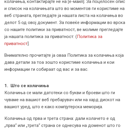
колачиња, контактирајте не на [е-маил]. За поцелосен опис
и список на колачињата што во моментов ги користиме на
веб страната, прегледајте ја нашата листа на колачиња во
делот 5 од овој документ. За повеќе информации во врска
со нашите политики за приватност, ве молиме прегледајте
ја нашата политика за приватност: (
Политика за
приватност
].
Внимателно прочитајте ја оваа Политика за колачиња која
дава детали за тоа зошто користиме колачиња и кои
информации ги собираат од вас и за вас.
1. Што се колачиња
Колачиња се мали датотеки со букви и броеви што ги
чуваме на вашиот веб пребарувач или на хард дискот на
вашиот уред, што е како компјутерска меморија.
Колачиња од прва и трета страна: дали колачето е од
„прва“ или „трета“ страна се однесува на доменот што го