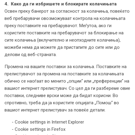
4. Како да ги избришете и блокирате колачињата
Освен преку банерот за согласност за колачиња, повеќето
веб пребарувачи овозможуваат контрола на колачињата
преку поставките на пребарувачот. Меѓутоа, ако ги
користите поставките на пребарувачот за блокирање на
сите колачиња (вклучително и неопходните колачиња),
можеби нема да можете да пристапите до сите или до
делови од веб-страната.
Промена на вашите поставки за колачиња. Поставките на
прелистувачот за промена на поставките за колачињата
обично се наоѓаат во менито „опции“ или „преференции“ на
вашиот интернет прелистувач. Со цел да ги разбереме овие
поставки, следниве врски може да бидат корисни. Во
спротивно, треба да ја користите опцијата „Помош“ во
вашиот интернет прелистувач за повеќе детали.
- Cookie settings in Internet Explorer
- Cookie settings in Firefox