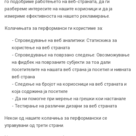
го подобриме работењето на веб-страната, да ги
разбереме интересите на нашите корисници и да ја
измериме ефективноста на нашето рекламирање.
Колачињата за перформанси ги користиме за:
- Спроведување на веб аналитики: Статискика за
користење на веб страната
- Спроведување на поврзано следење: Овозможување
на фидбек на поврзаните субјекти за тоа дали
посетителите на нашата веб страна ја посетил и нивната
веб страна
- Следење на бројот на кориосници на веб страната и
која содржина ја посетиле
- Да ни помогне при мерење на грешки кои настанале
- Тестирање на различни дизајни за веб страната
Некои од нашите колачиња за перформански се
управувани од трети страни.