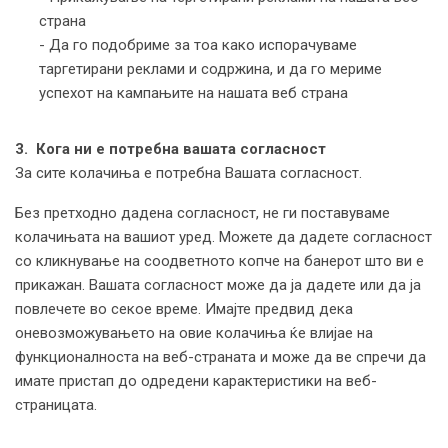
страна
- Да го подобриме за тоа како испорачуваме
таргетирани реклами и содржина, и да го мериме
успехот на кампањите на нашата веб страна
3. Кога ни е потребна вашата согласност
За сите колачиња е потребна Вашата согласност.
Без претходно дадена согласност, не ги поставуваме
колачињата на вашиот уред. Можете да дадете согласност
со кликнување на соодветното копче на банерот што ви е
прикажан. Вашата согласност може да ја дадете или да ја
повлечете во секое време. Имајте предвид дека
оневозможувањето на овие колачиња ќе влијае на
функционалноста на веб-страната и може да ве спречи да
имате пристап до одредени карактеристики на веб-
страницата.