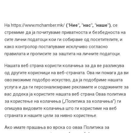
На https://www.mchamber.mk/
("Ние", "нас", "наше")
, се
стремиме да ја почитуваме приватноста и безбедноста на
сите лични податоци кои ги собираме од посетителите, и
како контролор постапуваме исклучиво согласно
правилата и прописите за заштита на личните податоци.
Нашата веб страна користи колачиња за да ве разликува
од другите корисници на веб-страната. Ова ни помага да ви
овозможиме подобро искуство, да ја подобриме нашата
услуга и да ги персонализираме рекламите и содржините за
вас додека ја користите нашата веб страна Оваа политика
за користење на колачиња („Политика за колачиња“) ги
опишува видовите колачиња што ги користиме на веб
страната и нашите цели за нивно користење.
Ако имате прашања во врска со оваа Политика за