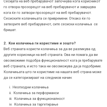
Сесијата на веб пребарувачот започнува кога корисникот
го отвора прозорецот на веб пребарувачот и завршува
кога ќе го затвори прозорецот на веб пребарувачот.
Сесиските колачињата се привремени. Откако ќе го
затворите веб пребарувачот, сите сесиски колачиња се
бришат.
2. Koи колачиња ги користиме и зошто?
Веб страната користи колачиња за да ве разликува од
другите корисници на веб страната. Ова ни помага да ви
овозможиме подобра функционалност кога ја пребарувате
веб страната, и исто така ни овозможува да ја подобриме.
Колачињата што ги користиме на нашата веб страна може
да се категоризираат на следниов начин:
i. Неопходни колачиња
ii. Колачиња за перформанси
iii. Колачиња за функционалност
iv. Колачиња за таргетирање