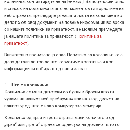
колачиња, контактирајте не на [е-маил]. За поцелосен опис
и список на колачињата што во моментов ги користиме на
веб страната, прегледајте ја нашата листа на колачиња во
делот 5 од овој документ. За повеќе информации во врска
со нашите политики за приватност, ве молиме прегледајте
ја нашата политика за приватност: (
Политика за
приватност
].
Внимателно прочитајте ја оваа Политика за колачиња која
дава детали за тоа зошто користиме колачиња и кои
информации ги собираат од вас и за вас.
1. Што се колачиња
Колачиња се мали датотеки со букви и броеви што ги
чуваме на вашиот веб пребарувач или на хард дискот на
вашиот уред, што е како компјутерска меморија.
Колачиња од прва и трета страна: дали колачето е од
„прва“ или „трета“ страна се однесува на доменот што го