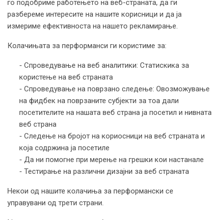
го подобриме работењето на веб-страната, да ги
разбереме интересите на нашите корисници и да ја
измериме ефективноста на нашето рекламирање.
Колачињата за перформанси ги користиме за:
- Спроведување на веб аналитики: Статискика за
користење на веб страната
- Спроведување на поврзано следење: Овозможување
на фидбек на поврзаните субјекти за тоа дали
посетителите на нашата веб страна ја посетил и нивната
веб страна
- Следење на бројот на кориосници на веб страната и
која содржина ја посетиле
- Да ни помогне при мерење на грешки кои настанале
- Тестирање на различни дизајни за веб страната
Некои од нашите колачиња за перформански се
управувани од трети страни.