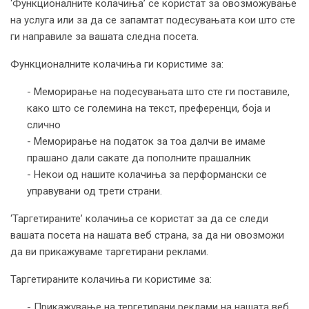
‘Функционалните колачиња’ се користат за овозможување
на услуга или за да се запамтат подесувањата кои што сте
ги направиле за вашата следна посета.
Функционалните колачиња ги користиме за:
- Меморирање на подесувањата што сте ги поставиле,
како што се големина на текст, преференци, боја и
слично
- Меморирање на податок за тоа далчи ве имаме
прашано дали сакате да пополните прашалник
- Некои од нашите колачиња за перформански се
управувани од трети страни.
‘Таргетираните’ колачиња се користат за да се следи
вашата посета на нашата веб страна, за да ни овозможи
да ви прикажуваме таргетирани реклами.
Таргетираните колачиња ги користиме за:
- Прикажување на тергетирани реклами на нашата веб