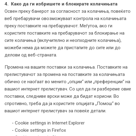
4. Како да ги избришете и блокирате колачињата
Освен преку банерот за согласност за колачиња, повеќето
веб пребарувачи овозможуваат контрола на колачињата
преку поставките на пребарувачот. Меѓутоа, ако ги
користите поставките на пребарувачот за блокирање на
сите колачиња (вклучително и неопходните колачиња),
можеби нема да можете да пристапите до сите или до
делови од веб-страната.
Промена на вашите поставки за колачиња. Поставките на
прелистувачот за промена на поставките за колачињата
обично се наоѓаат во менито „опции“ или „преференции“ на
вашиот интернет прелистувач. Со цел да ги разбереме овие
поставки, следниве врски може да бидат корисни. Во
спротивно, треба да ја користите опцијата „Помош“ во
вашиот интернет прелистувач за повеќе детали.
- Cookie settings in Internet Explorer
- Cookie settings in Firefox