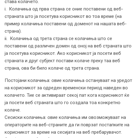
става колачето.
i. Колачиња од прва страна се оние поставени од веб-
страната што ја посетува корисникот во тоа време (на
пример колачиња поставени од доменот на нашата веб-
страна).
ii. Колачиња од трета страна се колачиња што се
поставени од различен домен од оној на веб страната што
ја посетува корисникот. Ако корисникот ја посети веб
страната и друг субјект постави колаче преку таа веб
страна, ова би било колаче од трета страна.
Постојани колачиња: овие колачиња остануваат на уредот
на корисникот за одреден временски период наведен во
колачето. Тие се активираат секој пат кога корисникот ќе
ја посети веб страната што го создала тоа конкретно
колаче.
Сесиски колачиња: овие колачиња им овозможуваат на
операторите на веб-страните да ги поврзат постапките на
корисникот за време на сесијата на веб пребарувачот.