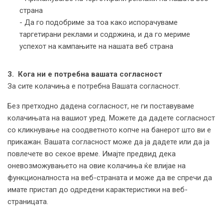
страна
- Да го подобриме за тоа како испорачуваме
таргетирани реклами и содржина, и да го мериме
успехот на кампањите на нашата веб страна
3. Кога ни е потребна вашата согласност
За сите колачиња е потребна Вашата согласност.
Без претходно дадена согласност, не ги поставуваме
колачињата на вашиот уред. Можете да дадете согласност
со кликнување на соодветното копче на банерот што ви е
прикажан. Вашата согласност може да ја дадете или да ја
повлечете во секое време. Имајте предвид дека
оневозможувањето на овие колачиња ќе влијае на
функционалноста на веб-страната и може да ве спречи да
имате пристап до одредени карактеристики на веб-
страницата.