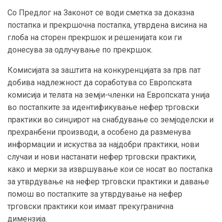
Со
Предлог на Законот се води сметка за доказна
постапка и прекршочна постапка, утврдена висина на
глоба на сторен прекршок и решенијата кои ги
донесува за одлучување по прекршок.
Комисијата за
заштита на конкуренцијата за прв пат
добива надлежност да соработува со Европската
комисија и телата на земји-членки на Европската унија
во постапките за идентификување нефер трговски
практики во синџирот на снабдување со земјоделски и
прехранбени производи, а особено да разменува
информации и искуства за најдобри практики, нови
случаи и нови настанати нефер трговски практики,
како и мерки за извршување кои се носат во постапка
за утврдување на нефер трговски практики и давање
помош во постапките за утврдување на нефер
трговски практики кои имаат прекугранична
димензија.