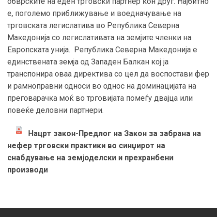
обврските на еден трговски партнер
кон друг. Најбитно
е,
поголемо приближување и воедначување на
трговската легислатива во Република Северна
Македонија со легислативата на земјите членки на
Европската унија. Република Северна Македонија е
единствената земја од Западен Балкан кој ја
транспонира оваа директива со цел да воспостави фер
и рамноправни односи во однос на доминацијата на
преговарачка моќ во трговијата помеѓу двајца или
повеќе деловни партнери.
Нацрт закон-Предлог на Закон за забрана на
нефер трговски практики во синџирот на
снабдување на земјоделски и прехранбени
производи