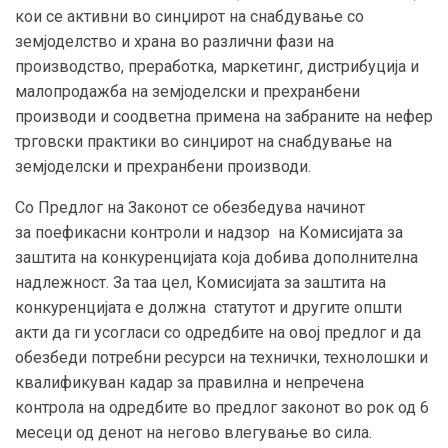
кои
се активни во синџирот на снабдување со
земјоделство и храна во различни фази на
производство, преработка, маркетинг, дистрибуција и
малопродажба на земјоделски и прехранбени
производи
и соодветна примена на
забран
ите
на нефер
трговски практики во с
и
нџирот на снабдување на
земјоделски и прехранбени производи.
Со Предлог на Законот се обезбедува
начинот
за
поефикасни
контроли и надзор на
Комисијата за
заштита на конкуренцијата која добива дополнителна
надлежност. За таа цел, Комисијата за заштита на
конкуренцијата е должна статутот и другите општи
акти да ги усогласи со одредбите на овој предлог и да
обезбеди потребни ресурси на технички, технолошки и
квалификуван кадар за правилна и непречена
контрола на одредбите во предлог законот во рок од 6
месеци од денот на негово влегување во сила.