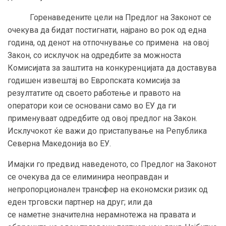
Горенаведените цели на Предлог на Законот се
очекува да бидат постигнати, најрано во рок од една
година, од денот на отпочнување со примена на овој
Закон, со исклучок на одредбите за можноста
Комисијата за заштита на конкуренцијата да доставува
годишен извештај во Европската комисија за
резултатите од своето работење и правото на
оператори кои се основани само во ЕУ да ги
применуваат одредбите од овој предлог на Закон.
Исклучокот ќе важи до пристапување на Република
Северна Македонија во ЕУ.
Имајки го предвид наведеното, со Предлог на Законот
се очекува да се елиминира неоправдан и
непропорционален трансфер на економски ризик од
еден трговски партнер на друг; или
да
се
наметн
е
значителна нерамнотежа на правата и