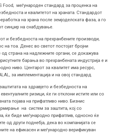
FS Food, меѓународен стандард за проценка на
езбедноста и квалитетот на храната. Стандардот
реработка на храна после земјоделската фаза, а го
от синџир на снабдување.
тот и безбедноста на прехранбените производи,
 на тоа. Денес во светот постојат бројни
од страна на надлежните органи, се докажува
присутните барања во прехранбената индустрија е и
одно ниво. Центарот за квалитет има ресурс,
LAL, за имплементација и на овој стандард.
заштитата на здравјето и безбедноста на
 евентуалните ризици, ќе ги отклони истите или со
вната појава на прифатливо ниво. Бизнис
рмирање на систем за заштита, кој со
ла, ќе биде меѓународно прифатлив, односно ќе
те од други поднебја, дека во компанијата се
ените на ефикасен и меѓународно верификуван