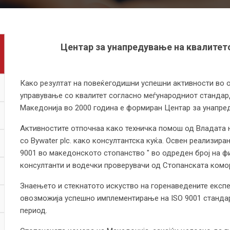
Центар за унапредување на квалитето
Како резултат на повеќегодишни успешни активности во о
управување со квалитет согласно меѓународниот стандард
Македонија во 2000 година е формиран Центар за унапред
Активностите отпочнаа како техничка помош од Владата н
со Bywater plc. како консултантска куќа. Освен реализир
9001 во македонското стопанство " во одреден број на ф
консултанти и водечки проверувачи од Стопанската комо
Знаењето и стекнатото искуство на горенаведените експе
овозможија успешно имплементирање на ISO 9001 стандар
период.