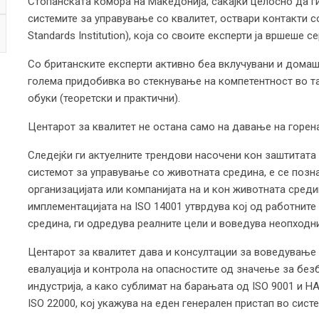
Стопанската комора на Македонија, сакајќи целосно да г
системите за управување со квалитет, оствари контакти с
Standards Institution), која со своите експерти ја вршеше с
Со британските експерти активно беа вклучувани и домаш
голема придобивка во стекнување на компетентност во т
обуки (теоретски и практични).
Центарот за квалитет не останa само на давање на горен
Следејќи ги актуелните трендови насочени кон заштитата
системот за управување со животната средина, е се позна
организацијата или компанијата на и кон животната среди
имплементацијата на ISO 14001 утврдува кој од работните
средина, ги одредува реалните цели и воведува неопходн
Центарот за квалитет дава и консултации за воведување
евалуација и контрола на опасностите од значење за без
индустрија, а како сублимат на барањата од ISO 9001 и H
ISO 22000, кој укажува на еден генерален пристап во сис