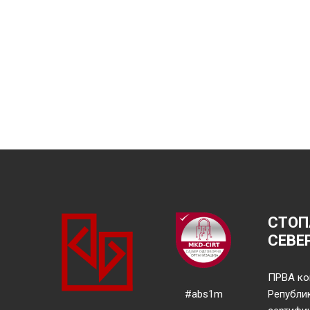
СТОП
СЕВЕ
ПРВА ко
#abs1m
Републи