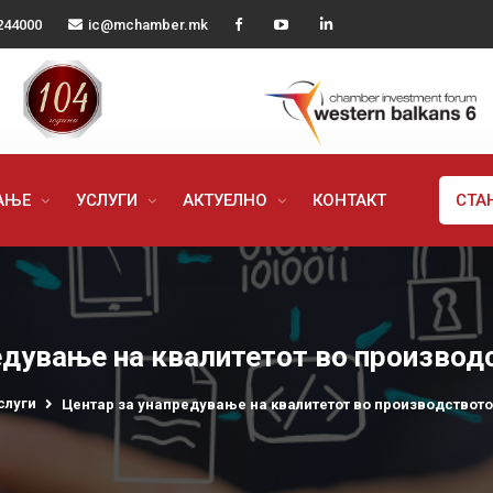
244000
ic@mchamber.mk
РАЊЕ
УСЛУГИ
АКТУЕЛНО
КОНТАКТ
СТА
едување на квалитетот во производс
слуги
Центар за унапредување на квалитетот во производството 