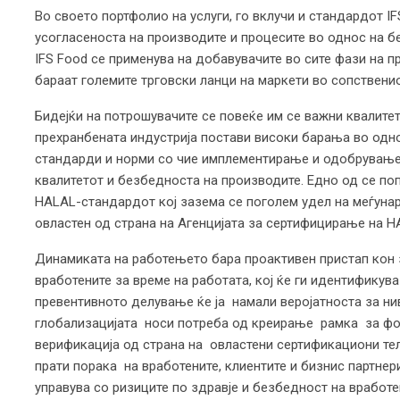
Во своето портфолио на услуги, го вклучи и стандардот I
усогласеноста на производите и процесите во однос на б
IFS Food се применува на добавувачите во сите фази на п
бараат големите трговски ланци на маркети во сопствени
Бидејќи на потрошувачите се повеќе им се важни квалите
прехранбената индустрија постави високи барања во однос
стандарди и норми со чие имплементирање и одобрување 
квалитетот и безбедноста на производите. Едно од се по
HALAL-стандардот кој зазема се поголем удел на меѓунар
овластен од страна на Агенцијата за сертифицирање на HA
Динамиката на работењето бара проактивен пристап кон 
вработените за време на работата, кој ќе ги идентификува
превентивното делување ќе ја намали веројатноста за ни
глобализацијата носи потреба од креирање рамка за фо
верификација од страна на овластени сертификациони те
прати порака на вработените, клиентите и бизнис партнери
управува со ризиците по здравје и безбедност на вработ