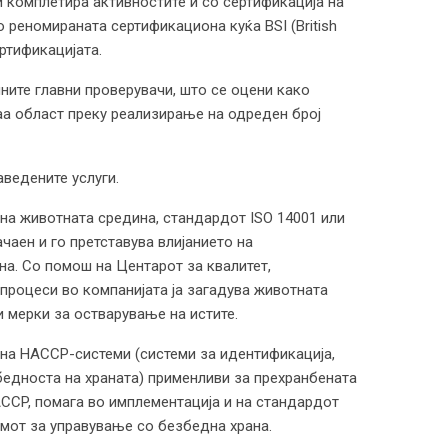
и комплетира активностите и со сертификација на
о реномираната сертификациона куќа BSI (British
ертификацијата.
ните главни проверувачи, што се оцени како
аа област преку реализирање на одреден број
аведените услуги.
 на животната средина, стандардот ISO 14001 или
чаен и го претставува влијанието на
на. Со помош на Центарот за квалитет,
 процеси во компанијата ја загадува животната
и мерки за остварување на истите.
 на HACCP-системи (системи за идентификација,
бедноста на храната) применливи за прехранбената
ACCP, помага во имплементација и на стандардот
темот за управување со безбедна храна.