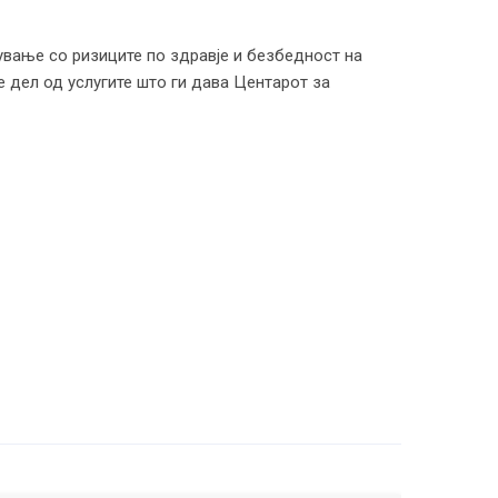
вање со ризиците по здравје и безбедност на
е дел од услугите што ги дава Центарот за