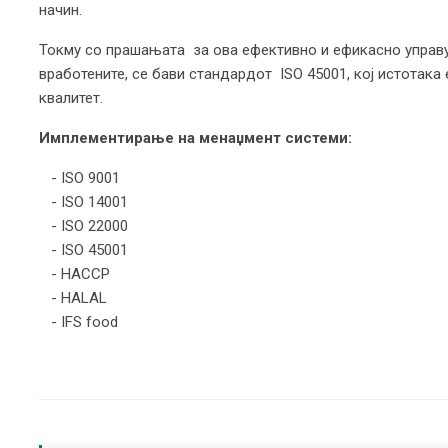
начин.
Токму со прашањата за ова ефективно и ефикасно управу
вработените, се бави стандардот ISO 45001, кој истотака 
квалитет.
Имплементирање на менаџмент системи:
- ISO 9001
- ISO 14001
- ISO 22000
- ISO 45001
- HACCP
- HALAL
- IFS food