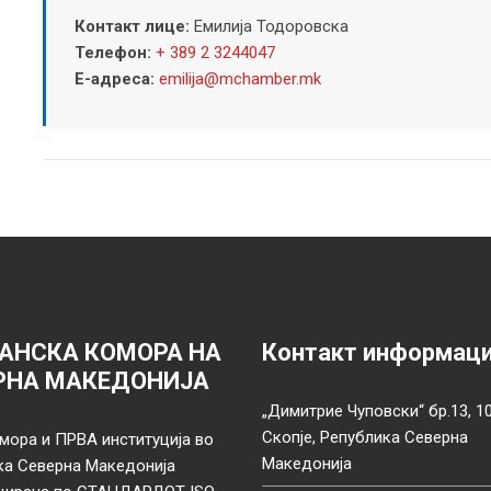
Контакт лице:
Емилија Тодоровска
Телефон:
+ 389 2 3244047
Е-адреса:
emilija@mchamber.mk
АНСКА КОМОРА НА
Контакт информац
РНА МАКЕДОНИЈА
„Димитрие Чуповски“ бр.13, 1
Скопје, Република Северна
мора и ПРВА институција во
Македонија
ка Северна Македонија