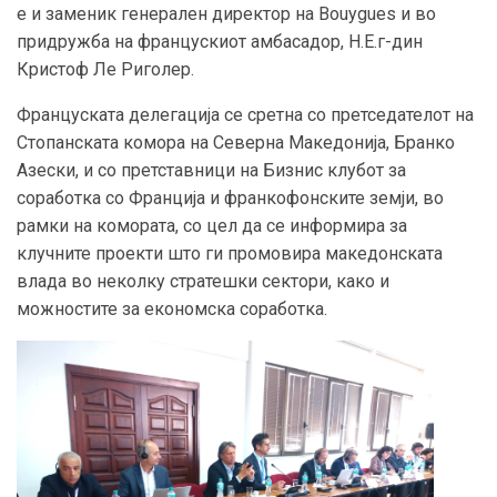
е и заменик генерален директор на Bouygues и во
придружба на францускиот амбасадор, Н.Е.г-дин
Кристоф Ле Риголер.
Француската делегација се сретна со претседателот на
Стопанската комора на Северна Македонија, Бранко
Азески, и со претставници на Бизнис клубот за
соработка со Франција и франкофонските земји, во
рамки на комората, со цел да се информира за
клучните проекти што ги промовира македонската
влада во неколку стратешки сектори, како и
можностите за економска соработка.