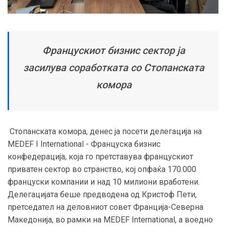
Францускиот бизнис сектор ја
засилува соработката со Стопанската
комора
Стопанската комора, денес ја посети делегација на
MEDEF I International - Француска бизнис
конфедерација, која го претставува францускиот
приватен сектор во странство, кој опфаќа 170.000
француски компании и над 10 милиони вработени.
Делегацијата беше предводена од Кристоф Пети,
претседател на деловниот совет Франција-Северна
Македонија, во рамки на MEDEF International, а воедно