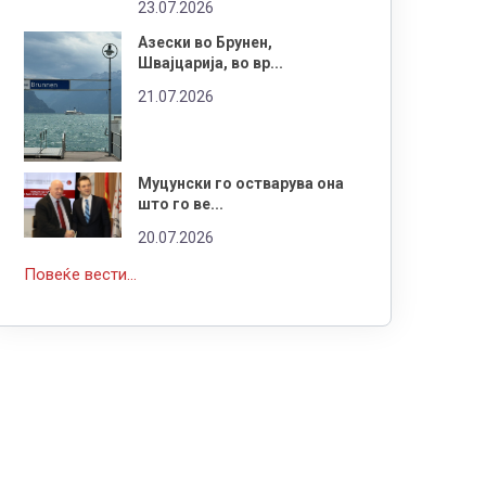
23.07.2026
Азески во Брунен,
Швајцарија, во вр...
21.07.2026
Муцунски го остварува она
што го ве...
20.07.2026
Повеќе вести...