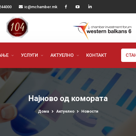
244000
ic@mchamber.mk
РАЊЕ
УСЛУГИ
АКТУЕЛНО
КОНТАКТ
СТА
Најново од комората
Дома
Актуелно
Новости