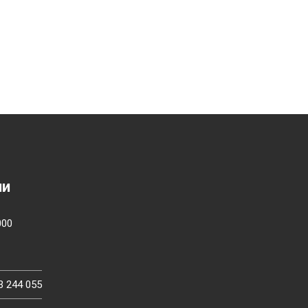
ии
000
3 244 055