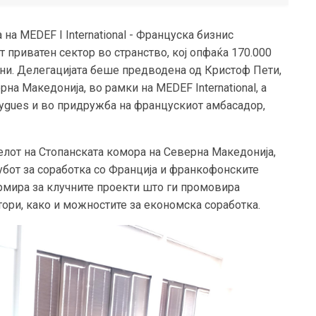
 на MEDEF I International - Француска бизнис
т приватен сектор во странство, кој опфаќа 170.000
ни. Делегацијата беше предводена од Кристоф Пети,
на Македонија, во рамки на MEDEF International, а
ygues и во придружба на францускиот амбасадор,
елот на Стопанската комора на Северна Македонија,
убот за соработка со Франција и франкофонските
ормира за клучните проекти што ги промовира
ори, како и можностите за економска соработка.