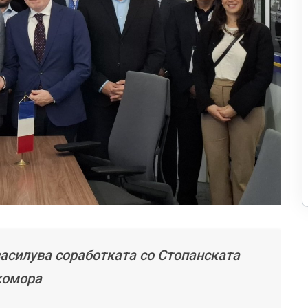
засилува соработката со Стопанската
комора