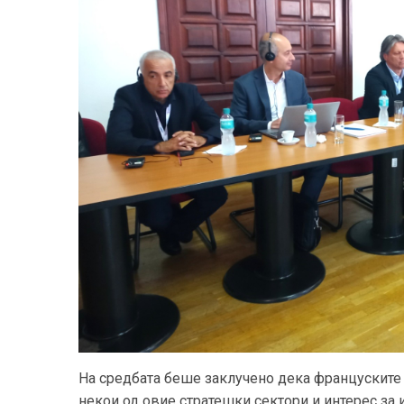
На средбата беше заклучено дека француските
некои од овие стратешки сектори и интерес за 