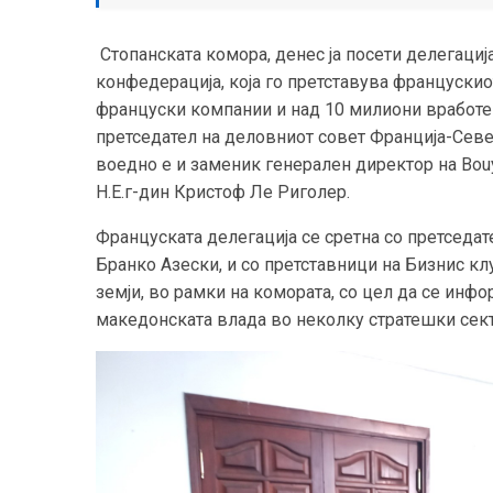
Стопанската комора, денес ја посети делегација
конфедерација, која го претставува францускио
француски компании и над 10 милиони вработе
претседател на деловниот совет Франција-Север
воедно е и заменик генерален директор на Bou
Н.Е.г-дин Кристоф Ле Риголер.
Француската делегација се сретна со претседат
Бранко Азески, и со претставници на Бизнис кл
земји, во рамки на комората, со цел да се инф
македонската влада во неколку стратешки сект