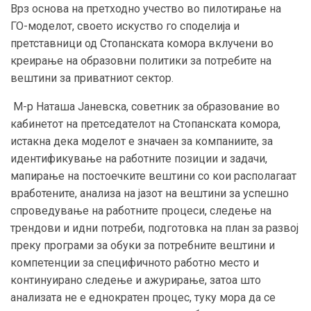
Врз основа на претходно учество во пилотирање на
ГО-моделот, своето искуство го споделија и
претставници од Стопанската комора вклучени во
креирање на образовни политики за потребите на
вештини за приватниот сектор.
М-р Наташа Јаневска, советник за образование во
кабинетот на претседателот на Стопанската комора,
истакна дека моделот е значаен за компаниите, за
идентификување на работните позиции и задачи,
мапирање на постоечките вештини со кои располагаат
вработените, анализа на јазот на вештини за успешно
спроведување на работните процеси, следење на
трендови и идни потреби, подготовка на план за развој
преку програми за обуки за потребните вештини и
компетенции за специфичното работно место и
континуирано следење и ажурирање, затоа што
анализата не е еднократен процес, туку мора да се