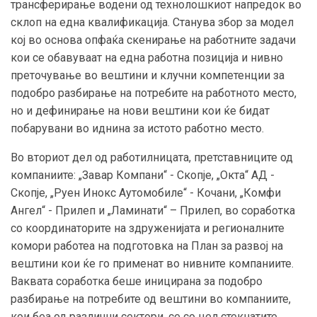
трансферирање водени од технолошкиот напредок во
склоп на една квалификација. Станува збор за модел
кој во основа опфаќа скенирање на работните задачи
кои се обавуваат на една работна позиција и нивно
преточување во вештини и клучни компетенции за
подобро разбирање на потребите на работното место,
но и дефинирање на нови вештини кои ќе бидат
побарувани во иднина за истото работно место.
Во вториот дел од работилницата, претставниците од
компаниите: „Завар Компани“ - Скопје, „Окта“ АД -
Скопје, „Руен Инокс Аутомобиле“ - Кочани, „Комфи
Ангел“ - Прилеп и „Ламинати“ – Прилеп, во соработка
со координаторите на здруженијата и регионалните
комори работеа на подготовка на План за развој на
вештини кои ќе го применат во нивните компаниите.
Ваквата соработка беше иницирана за подобро
разбирање на потребите од вештини во компаниите,
кои беа од различни сектори, се со цел стекнатите