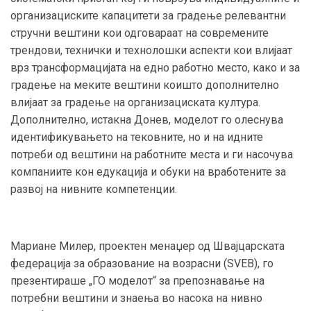
организациските капацитети за градење релевантни
стручни вештини кои одговараат на современите
трендови, технички и технолошки аспекти кои влијаат
врз трансформацијата на едно работно место, како и за
градење на меките вештини коишто дополнително
влијаат за градење на организациската култура.
Дополнително, истакна Донев, моделот го олеснува
идентификувањето на тековните, но и на идните
потреби од вештини на работните места и ги насочува
компаниите кон едукација и обуки на вработените за
развој на нивните компетенции.
Мариане Милер, проектен менаџер од Швајцарската
федерација за образование на возрасни (SVEB), го
презентираше „ГО моделот“ за препознавање на
потребни вештини и знаења во насока на нивно