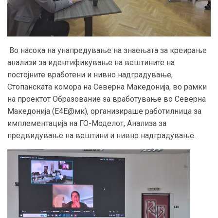
Во насока на унапредување на знаењата за креирање
анализи за идентификување на вештините на
постојните вработени и нивно надградување,
Стопанската комора на Северна Македонија, во рамки
на проектот Образование за вработување во Северна
Македонија (E4E@мк), организираше работилница за
имплементација на ГО-Моделот, Анализа за
предвидување на вештини и нивно надградување.