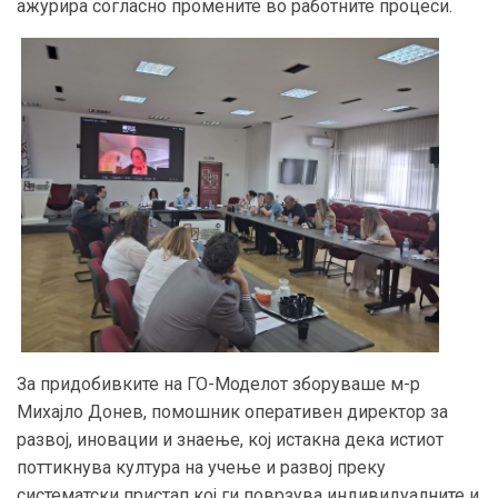
ажурира согласно промените во работните процеси.
За придобивките на ГО-Моделот зборуваше м-р
Михајло Донев, помошник оперативен директор за
развој, иновации и знаење, кој истакна дека истиот
поттикнува култура на учење и развој преку
систематски пристап кој ги поврзува индивидуалните и