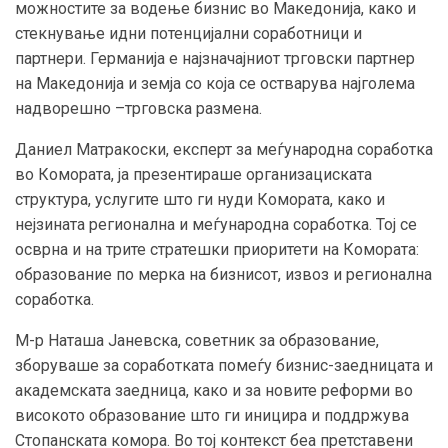
можностите за водење бизнис во Македонија, како и
стекнување идни потенцијални соработници и
партнери. Германија е најзначајниот трговски партнер
на Македонија и земја со која се остварува најголема
надворешно –трговска размена.
Даниел Матракоски, експерт за меѓународна соработка
во Комората, ја презентираше организациската
структура, услугите што ги нуди Комората, како и
нејзината регионална и меѓународна соработка. Тој се
осврна и на трите стратешки приоритети на Комората:
образование по мерка на бизнисот, извоз и регионална
соработка.
М-р Наташа Јаневска, советник за образование,
зборуваше за соработката помеѓу бизнис-заедницата и
академската заедница, како и за новите реформи во
високото образование што ги иницира и поддржува
Стопанската комора. Во тој контекст беа претставени