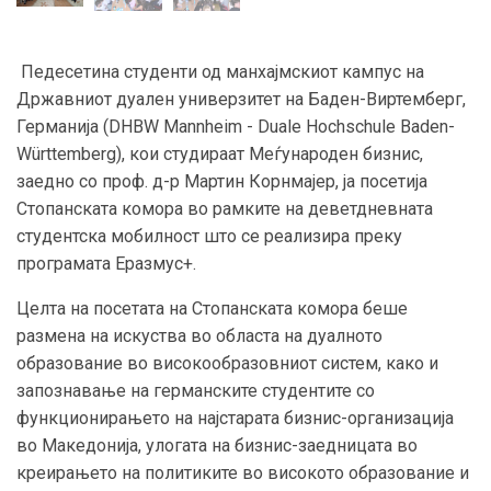
Педесетина студенти од манхајмскиот кампус на
Државниот дуален универзитет на Баден-Виртемберг,
Германија (DHBW Mannheim - Duale Hochschule Baden-
Württemberg), кои студираат Меѓународен бизнис,
заедно со проф. д-р Мартин Корнмајер, ја посетија
Стопанската комора во рамките на деветдневната
студентска мобилност што се реализира преку
програмата Еразмус+.
Целта на посетата на Стопанската комора беше
размена на искуства во областа на дуалното
образование во високообразовниот систем, како и
запознавање на германските студентите со
функционирањето на најстарата бизнис-организација
во Македонија, улогата на бизнис-заедницата во
креирањето на политиките во високото образование и