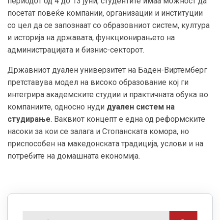
периодот од 4 до 13 јуни, студентите имаа можност да
посетат повеќе компании, организации и институции
со цел да се запознаат со образовниот систем, култура
и историја на државата, функционирањето на
администрацијата и бизнис-секторот.
Државниот дуален универзитет на Баден-Виртемберг
претставува модел на високо образование кој ги
интегрира академските студии и практичната обука во
компаниите, односно нуди
дуален систем на
студирање
. Ваквиот концепт е една од реформските
насоки за кои се залага и Стопанската комора, но
приспособен на македонската традиција, услови и на
потребите на домашната економија.