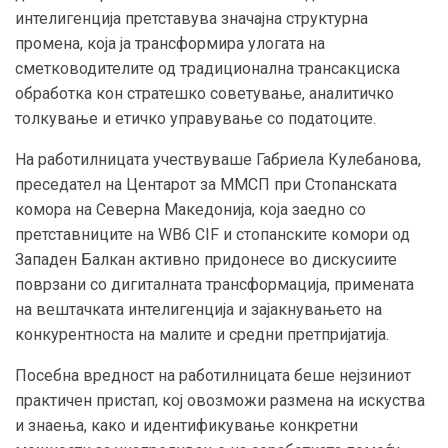
интелигенција претставува значајна структурна
промена, која ја трансформира улогата на
сметководителите од традиционална трансакциска
обработка кон стратешко советување, аналитичко
толкување и етичко управување со податоците.
На работилницата учествуваше Габриела Кулебанова,
преседател на Центарот за ММСП при Стопанската
комора на Северна Македонија, која заедно со
претставниците на WB6 CIF и стопанските комори од
Западен Балкан активно придонесе во дискусиите
поврзани со дигиталната трансформација, примената
на вештачката интелигенција и зајакнувањето на
конкурентноста на малите и средни претпријатија.
Посебна вредност на работилницата беше нејзиниот
практичен пристап, кој овозможи размена на искуства
и знаења, како и идентификување конкретни