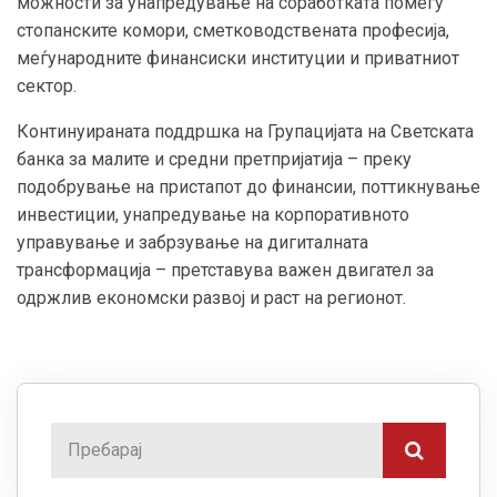
можности за унапредување на соработката помеѓу
стопанските комори, сметководствената професија,
меѓународните финансиски институции и приватниот
сектор.
Континуираната поддршка на Групацијата на Светската
банка за малите и средни претпријатија – преку
подобрување на пристапот до финансии, поттикнување
инвестиции, унапредување на корпоративното
управување и забрзување на дигиталната
трансформација – претставува важен двигател за
одржлив економски развој и раст на регионот.