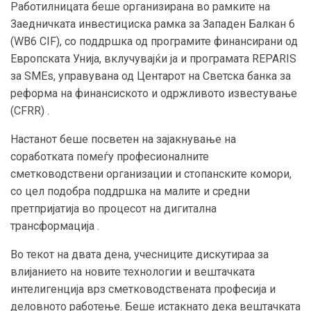
Работилницата беше организирана во рамките на
Заедничката инвестициска рамка за Западен Балкан 6
(WB6 CIF), со поддршка од програмите финансирани од
Европската Унија, вклучувајќи ја и програмата REPARIS
за SMEs, управувана од Центарот на Светска банка за
реформа на финансиското и одржливото известување
(CFRR) .
Настанот беше посветен на зајакнување на
соработката помеѓу професионалните
сметководствени организации и стопанските комори,
со цел подобра поддршка на малите и средни
претпријатија во процесот на дигитална
трансформација .
Во текот на двата дена, учесниците дискутираа за
влијанието на новите технологии и вештачката
интелигенција врз сметководствената професија и
деловното работење. Беше истакнато дека вештачката