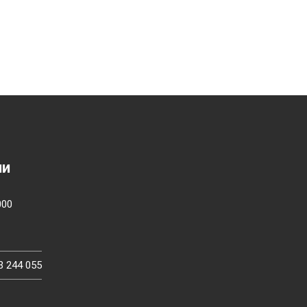
ии
000
3 244 055