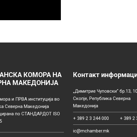
АНСКА КОМОРА НА
Контакт информац
РНА МАКЕДОНИЈА
„Димитрие Чуповски“ бр.13, 1
Скопје, Република Северна
мора и ПРВА институција во
Македонија
ка Северна Македонија
цирана по СТАНДАРДОТ ISO
+ 389 2 3 244 000
+ 389 2 
5
ic@mchamber.mk