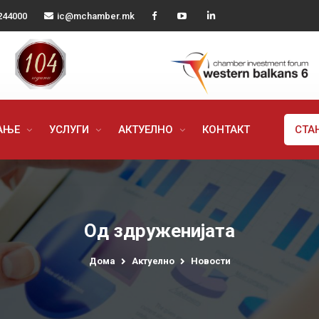
244000
ic@mchamber.mk
РАЊЕ
УСЛУГИ
АКТУЕЛНО
КОНТАКТ
СТА
Од здруженијата
Дома
Актуелно
Новости