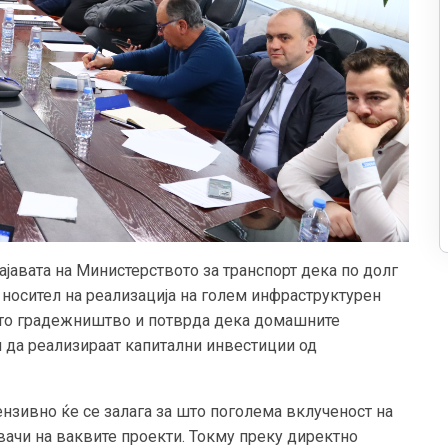
јавата на Министерството за транспорт дека по долг
носител на реализација на голем инфраструктурен
ото градежништво и потврда дека домашните
л да реализираат капитални инвестиции од
нзивно ќе се залага за што поголема вклученост на
ачи на ваквите проекти. Токму преку директно