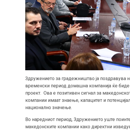
Здружението за градежништво ја поздравува на
временски период домашна компанија ќе биде 
проект. Ова е позитивен сигнал за македонск
компании имаат знаење, капацитет и потенција
национално значење.
Во наредниот период, Здружението уште поинте
македонските компании како директни изведув