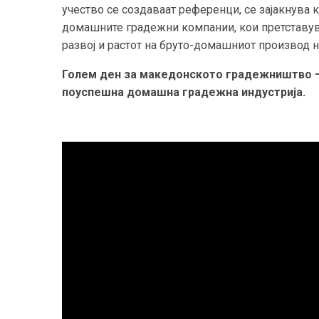
учество се создаваат референци, се зајакнува к
домашните градежни компании, кои претставув
развој и растот на бруто-домашниот производ н
Голем ден за македонското градежништво – 
поуспешна домашна градежна индустрија.