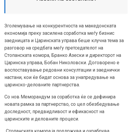
Зголемување на конкурентноста на македонската
економија преку засилена соработка меѓу бизнис
заедницата и Царинската управа беше клучна тема за
разговор на средбата меѓу претседателот на
Стопанската комора, Бранко Азески и директорот на
Царинска управа, Бобан Николовски. Договорено е
воспоставување редовни консултации и заеднички
настани, кои ќе бидат основа за унапредување на
царинско-деловните партнерства.
Со нов Меморандум за соработка ќе се дефинира
новата рамка за партнерство, со цел обезбедување
доследност, предвидливост и ефикасност на
царинските и деловните процеси.
„Стопанската комора ја поддржува и охрабрува