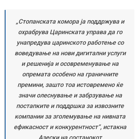
„Стопанската комора ја поддржува и
охрабрува Царинската управа да го
унапредува царинското работење со
воведување на нови дигитални услуги
и решенија и осовременување на
опремата особено на граничните
премини, зашто тоа истовремено ќе
значи олеснување и забрзување на
постапките и поддршка за извозните
компании за зголемување на нивната
ефикасност и конкурентност“, истакна
Азески на состанокот