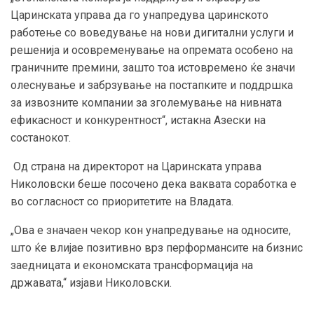
Царинската управа да го унапредува царинското
работење со воведување на нови дигитални услуги и
решенија и осовременување на опремата особено на
граничните премини, зашто тоа истовремено ќе значи
олеснување и забрзување на постапките и поддршка
за извозните компании за зголемување на нивната
ефикасност и конкурентност“, истакна Азески на
состанокот.
Од страна на директорот на Царинската управа
Николовски беше посочено дека ваквата соработка е
во согласност со приоритетите на Владата.
„Ова е значаен чекор кон унапредување на односите,
што ќе влијае позитивно врз перформансите на бизнис
заедницата и економската трансформација на
државата,“ изјави Николовски.