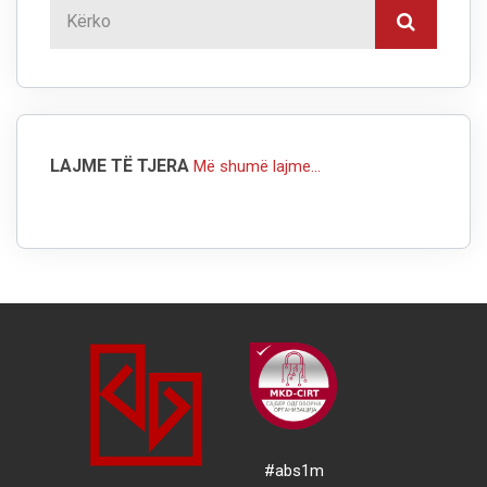
LAJME TË TJERA
Më shumë lajme...
#abs1m