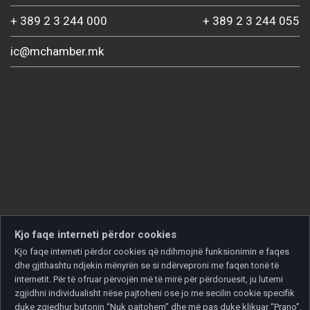
+ 389 2 3 244 000
+ 389 2 3 244 055
ic@mchamber.mk
Kjo faqe interneti përdor cookies
Kjo faqe interneti përdor cookies që ndihmojnë funksionimin e faqes
dhe gjithashtu ndjekin mënyrën se si ndërveproni me faqen tonë të
internetit. Për të ofruar përvojën më të mirë për përdoruesit, ju lutemi
zgjidhni individualisht nëse pajtoheni ose jo me secilin cookie specifik
duke zgjedhur butonin “Nuk pajtohem” dhe më pas duke klikuar “Prano”.