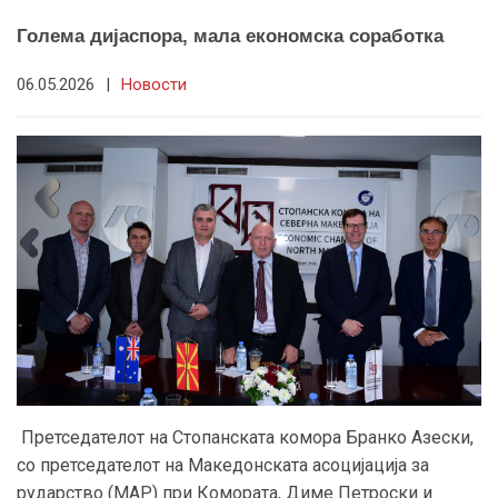
Голема дијаспора, мала економска соработка
06.05.2026
|
Новости
Претседателот на Стопанската комора Бранко Азески,
со претседателот на Македонската асоцијација за
рударство (МАР) при Комората, Диме Петроски и