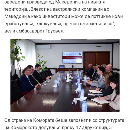
одредени призводи од Македонија на нивната
територија. „Влезот на австралиски компании во
Македонија како инвеститори може да поттикне нови
вработувања, вложувања, пренос на знаење и сл.“,
вели амбасадорот Трусвел.
Од страна на Комората беше запознат и со структурата
на Коморското делување преку 17 здруженија, 5