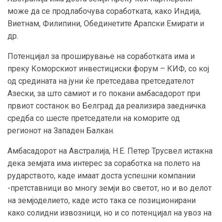
може да се продлабочува соработката, како Индија,
Виетнам, Филипини, Обединетите Арапски Емирати и
др.
Потенцијал за проширување на соработката има и
преку Коморскиот инвестициски форум – КИФ, со кој
од средината на јуни ќе претседава претседателот
Азески, за што самиот и го покани амбасадорот при
првиот состанок во Белград да реализира заедничка
средба со шесте претседатели на коморите од
регионот на Западен Балкан.
Амбасадорот на Австралија, Н.Е. Петер Трусвел истакна
дека земјата има интерес за соработка на полето на
рударството, каде имаат доста успешни компании
-претставници во многу земји во светот, но и во делот
на земјоделието, каде исто така се позиционирани
како солидни извозници, но и со потенцијал на увоз на