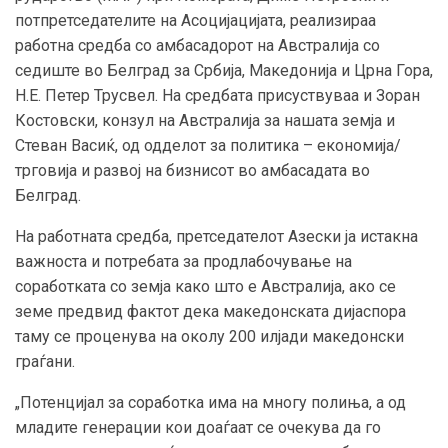
потпретседателите на Асоцијацијата, реализираа
работна средба со амбасадорот на Австралија со
седиште во Белград за Србија, Македонија и Црна Гора,
Н.Е. Петер Трусвел. На средбата присуствуваа и Зоран
Костовски, конзул на Австралија за нашата земја и
Стеван Васиќ, од одделот за политика – економија/
трговија и развој на бизнисот во амбасадата во
Белград.
На работната средба, претседателот Азески ја истакна
важноста и потребата за продлабочување на
соработката со земја како што е Австралија, ако се
земе предвид фактот дека македонската дијаспора
таму се проценува на околу 200 илјади македонски
граѓани.
„Потенцијал за соработка има на многу полиња, а од
младите генерации кои доаѓаат се очекува да го