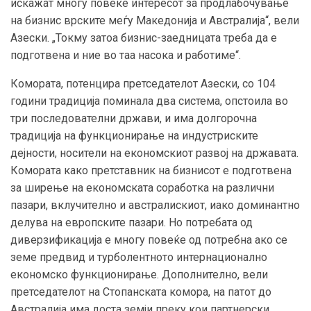
искажат многу повеќе интересот за продлабочување
на бизнис врските меѓу Македонија и Австралија“, вели
Азески. „Токму затоа бизнис-заедницата треба да е
подготвена и ние во таа насока и работиме“.
Комората, потенцира претседателот Азески, со 104
години традиција поминала два система, опстоила во
три последователни држави, и има долгорочна
традиција на функционирање на индустриските
дејности, носители на економскиот развој на државата.
Комората како претставник на бизнисот е подготвена
за ширење на економската соработка на различни
пазари, вклучително и австралискиот, иако доминантно
делува на европските пазари. Но потребата од
диверзификација е многу повеќе од потребна ако се
земе предвид и турболентното интернационално
економско функционирање. Дополнително, вели
претседателот на Стопанската комора, на патот до
Австралија има доста земји преку кои партнерски