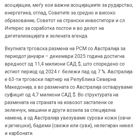
асоцијации, меѓу кои важни асоцијациите за рударство,
енергетика, отпад, Советите за средно и високо
образование, Советот на странски инвеститори и сл.
Интерес за соработка постои и во делот на
дигитализацијата и зелената агенда.
Вкупната трговска размена на РСМ со Австралија за
периодот јануари – декември 2025 година достигна
вредност од 11,4 милиони САД $, што споредено со
истиот период од 2024 г. бележи пад од 7 %. Австралија
е 63-ти трговски партнер на Република Северна
Македонија, а во размената со Австралија остваруваме
суфицит од 4,7 милиони САД $. Во структурата на
размената на страната на извозот застапени се
зеленчук, машини и други возила за специјална
намена, а од Австралија увезуваме сурови кожи (овчи
и јагнешки), бадеми (свежи или суви), нелегиран никел
и карбонати.