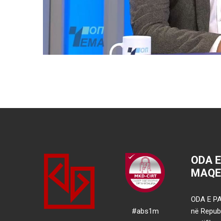
ODA 
MAQE
ODA E PA
#abs1m
në Republ