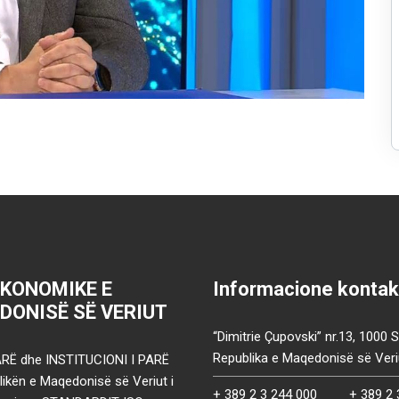
EKONOMIKE E
Informacione kontak
DONISË SË VERIUT
“Dimitrie Çupovski” nr.13, 1000 
Republika e Maqedonisë së Veri
RË dhe INSTITUCIONI I PARË
ikën e Maqedonisë së Veriut i
+ 389 2 3 244 000
+ 389 2 