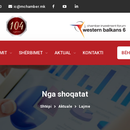
0
ic@mchamber.mk
IMIT
SHËRBIMET
AKTUAL
KONTAKTI
BËH
Nga shoqatat
Shtëpi
Aktuale
Lajme