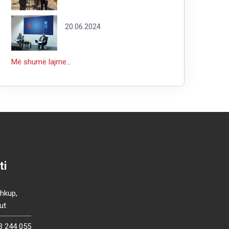
20.06.2024
Më shumë lajme...
ti
Shkup,
ut
3 244 055