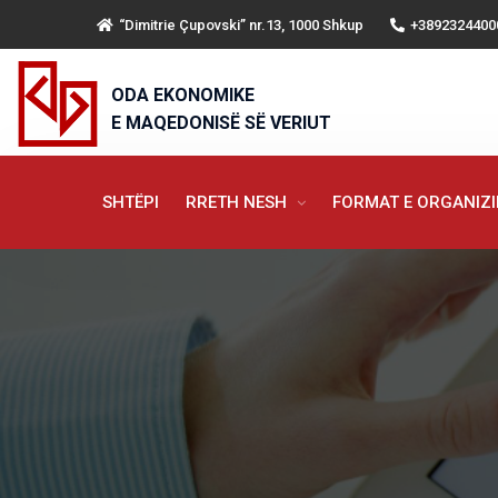
“Dimitrie Çupovski” nr.13, 1000 Shkup
+3892324400
ODA EKONOMIKE
E MAQEDONISË SË VERIUT
SHTËPI
RRETH NESH
FORMAT E ORGANIZ