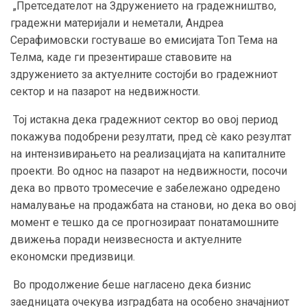
„Претседателот на Здружението на градежништво,
градежни материјали и неметали, Андреа
Серафимовски гостуваше во емисијата Топ Тема на
Телма, каде ги презентираше ставовите на
здружението за актуелните состојби во градежниот
сектор и на пазарот на недвижности.
Тој истакна дека градежниот сектор во овој период
покажува подобрени резултати, пред сè како резултат
на интензивирањето на реализацијата на капиталните
проекти. Во однос на пазарот на недвижности, посочи
дека во првото тромесечие е забележано одредено
намалување на продажбата на станови, но дека во овој
момент е тешко да се прогнозираат понатамошните
движења поради неизвесноста и актуелните
економски предизвици.
Во продолжение беше нагласено дека бизнис
заедницата очекува изградбата на особено значајниот