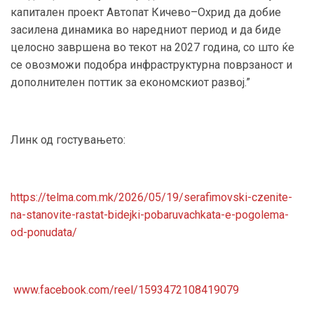
капитален проект Автопат Кичево–Охрид да добие
засилена динамика во наредниот период и да биде
целосно завршена во текот на 2027 година, со што ќе
се овозможи подобра инфраструктурна поврзаност и
дополнителен поттик за економскиот развој.”
Линк од гостувањето:
https://telma.com.mk/2026/05/19/serafimovski-czenite-
na-stanovite-rastat-bidejki-pobaruvachkata-e-pogolema-
od-ponudata/
www.facebook.com/reel/1593472108419079