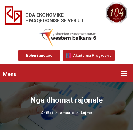
ODA EKONOMIKE
E MAQEDONISË SË VERIUT
Bëhuni anëtare
Akademia Progresive
Menu
Nga dhomat rajonale
Shtëpi
Aktuale
Lajme