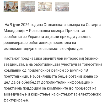
На 9 јуни 2026 година Стопанската комора на Северна
Македонија – Регионална комора Прилеп, во
соработка со Управата за јавни приходи успешно
реализираше работилница посветена на
имплементацијата на системот за е-фактура.
Настанот предизвика значителен интерес кај бизнис-
заедницата, а на работилницата учествуваа триесетина
компании од прилепскиот регион со вкупно 48
претставници. Работилницата беше организирана со
цел да се обезбедат дополнителни информации и
практична поддршка за компаниите во процесот на
воведување и користење на системот за електронско
фактурирање.