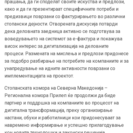
прашања, да ги споделат своите искуства и предлози,
како и да ги презентираат специфичните потреби и
предизвици поврзани со фактурирањето во различни
стопански дејности. Отворената дискусија потврди
дека деловната заедница активно се подготвува за
воведувањето на системот за е-фактура и покажува
висок интерес за дигитализација на деловните
процеси. Размената на мислења и предлози придонесе
за подобро разбирање на потребите на компаниите и за
унапредување на идните активности поврзани со
имплементацијата на проектот.
Стопанската комора на Северна Македонија –
Регионална комора Прилеп ќе продолжи да биде
партнер и поддршка на компаниите во процесот на
дигитална трансформација, преку организирање
настани, обуки и работилници кои придонесуваат за
навремено информирање и успешно прилагодување
кон новите технолошки и законски решенија.