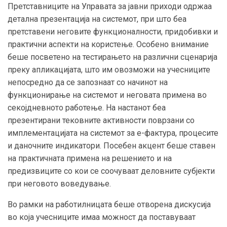
Претставниците на Управата за јавни приходи одржаа
детална презентација на системот, при што беа
претставени неговите функционалности, придобивки и
практични аспекти на користење. Особено внимание
беше посветено на тестирањето на различни сценарија
преку апликацијата, што им овозможи на учесниците
непосредно да се запознаат со начинот на
функционирање на системот и неговата примена во
секојдневното работење. На настанот беа
презентирани тековните активности поврзани со
имплементацијата на системот за е-фактура, процесите
и даночните индикатори. Посебен акцент беше ставен
на практичната примена на решението и на
предизвиците со кои се соочуваат деловните субјекти
при неговото воведување.
Во рамки на работилницата беше отворена дискусија
во која учесниците имаа можност да поставуваат