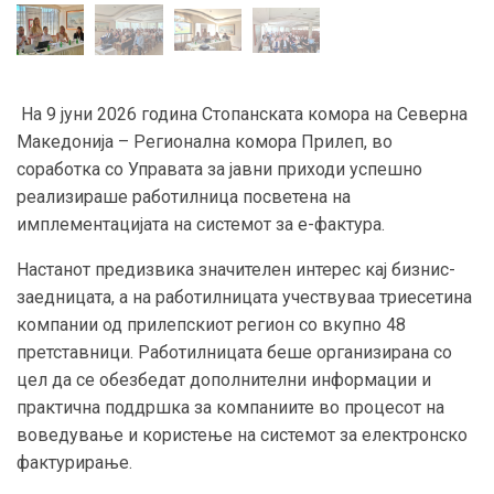
На 9 јуни 2026 година Стопанската комора на Северна
Македонија – Регионална комора Прилеп, во
соработка со Управата за јавни приходи успешно
реализираше работилница посветена на
имплементацијата на системот за е-фактура.
Настанот предизвика значителен интерес кај бизнис-
заедницата, а на работилницата учествуваа триесетина
компании од прилепскиот регион со вкупно 48
претставници. Работилницата беше организирана со
цел да се обезбедат дополнителни информации и
практична поддршка за компаниите во процесот на
воведување и користење на системот за електронско
фактурирање.