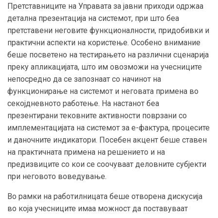
Претставниците на Управата за јавни приходи одржаа
детална презентација на системот, при што беа
претставени неговите функционалности, придобивки и
практични аспекти на користење. Особено внимание
беше посветено на тестирањето на различни сценарија
преку апликацијата, што им овозможи на учесниците
непосредно да се запознаат со начинот на
функционирање на системот и неговата примена во
секојдневното работење. На настанот беа
презентирани тековните активности поврзани со
имплементацијата на системот за е-фактура, процесите
и даночните индикатори. Посебен акцент беше ставен
на практичната примена на решението и на
предизвиците со кои се соочуваат деловните субјекти
при неговото воведување.
Во рамки на работилницата беше отворена дискусија
во која учесниците имаа можност да поставуваат