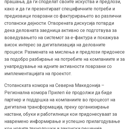
прашања, да ги споделат своите искуства и предлози,
како и да ги презентираат специфичните потреби и
предизвици поврзани со фактурирањето во различни
стопански дејности. Отворената дискусија потврди
дека деловната заедница активно се подготвува за
воведувањето на системот за е-фактура и покажува
висок интерес за дигитализација на деловните
процеси. Размената на мислења и предлози придонесе
за подобро разбирање на потребите на компаниите и за
унапредување на идните активности поврзани со
имплементацијата на проектот.
Стопанската комора на Северна Македонија –
Регионална комора Прилеп ќе продолжи да биде
партнер и поддршка на компаниите во процесот на
дигитална трансформација, преку организирање
настани, обуки и работилници кои придонесуваат за
навремено информирање и успешно прилагодување
кон новите технолошки и законски решенија.