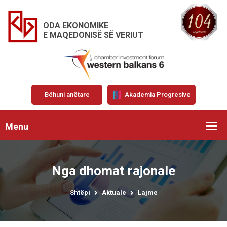
ODA EKONOMIKE
E MAQEDONISË SË VERIUT
Bëhuni anëtare
Akademia Progresive
Menu
Nga dhomat rajonale
Shtëpi
Aktuale
Lajme