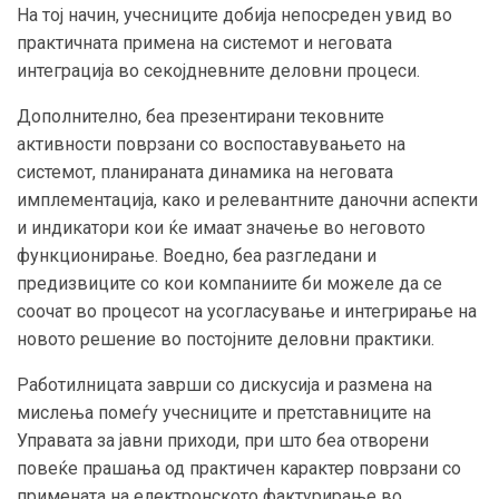
На тој начин, учесниците добија непосреден увид во
практичната примена на системот и неговата
интеграција во секојдневните деловни процеси.
Дополнително, беа презентирани тековните
активности поврзани со воспоставувањето на
системот, планираната динамика на неговата
имплементација, како и релевантните даночни аспекти
и индикатори кои ќе имаат значење во неговото
функционирање. Воедно, беа разгледани и
предизвиците со кои компаниите би можеле да се
соочат во процесот на усогласување и интегрирање на
новото решение во постојните деловни практики.
Работилницата заврши со дискусија и размена на
мислења помеѓу учесниците и претставниците на
Управата за јавни приходи, при што беа отворени
повеќе прашања од практичен карактер поврзани со
примената на електронското фактурирање во