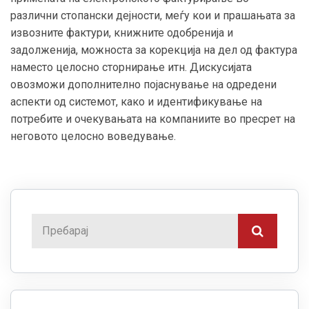
различни стопански дејности, меѓу кои и прашањата за
извозните фактури, книжните одобренија и
задолженија, можноста за корекција на дел од фактура
наместо целосно сторнирање итн. Дискусијата
овозможи дополнително појаснување на одредени
аспекти од системот, како и идентификување на
потребите и очекувањата на компаниите во пресрет на
неговото целосно воведување.