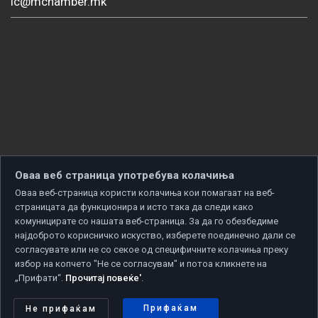
ic@mchamber.mk
Оваа веб страница употребува колачиња
Оваа веб-страница користи колачиња кои помагаат на веб-
страницата да функционира и исто така да следи како
комуницирате со нашата веб-страница. За да го обезбедиме
најдоброто корисничко искуство, изберете поединечно дали се
согласувате или не со секое од специфичните колачиња преку
избор на копчето "Не се согласувам" и потоа кликнете на
„Прифати“.
Прочитај повеќе'
.
Copyright © 2026 Developed by
Unet
. All rights reserved.
Политика за приватност
|
Политика за колачиња
Прифаќам
Не прифаќам