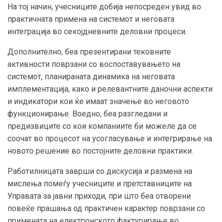
На тој начин, учесниците добија непосреден увид во
практичната примена на системот и неговата
интеграција во секојдневните деловни процеси.
Дополнително, беа презентирани тековните
активности поврзани со воспоставувањето на
системот, планираната динамика на неговата
имплементација, како и релевантните даночни аспекти
и индикатори кои ќе имаат значење во неговото
функционирање. Воедно, беа разгледани и
предизвиците со кои компаниите би можеле да се
соочат во процесот на усогласување и интегрирање на
новото решение во постојните деловни практики.
Работилницата заврши со дискусија и размена на
мислења помеѓу учесниците и претставниците на
Управата за јавни приходи, при што беа отворени
повеќе прашања од практичен карактер поврзани со
примената на електронското фактурирање во