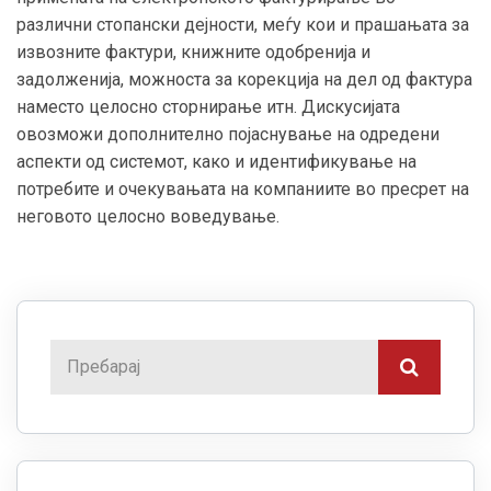
различни стопански дејности, меѓу кои и прашањата за
извозните фактури, книжните одобренија и
задолженија, можноста за корекција на дел од фактура
наместо целосно сторнирање итн. Дискусијата
овозможи дополнително појаснување на одредени
аспекти од системот, како и идентификување на
потребите и очекувањата на компаниите во пресрет на
неговото целосно воведување.