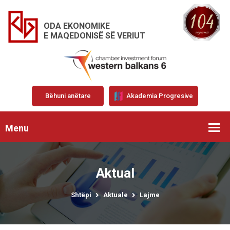
ODA EKONOMIKE
E MAQEDONISË SË VERIUT
Bëhuni anëtare
Akademia Progresive
Menu
Aktual
Shtëpi
Aktuale
Lajme