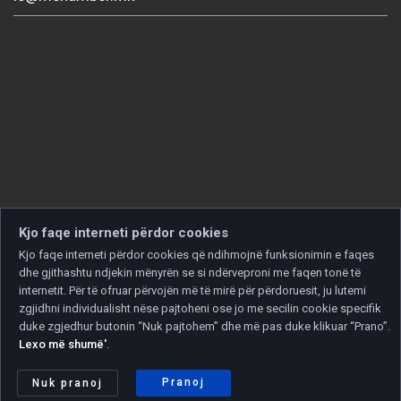
Kjo faqe interneti përdor cookies
Kjo faqe interneti përdor cookies që ndihmojnë funksionimin e faqes
dhe gjithashtu ndjekin mënyrën se si ndërveproni me faqen tonë të
internetit. Për të ofruar përvojën më të mirë për përdoruesit, ju lutemi
zgjidhni individualisht nëse pajtoheni ose jo me secilin cookie specifik
duke zgjedhur butonin “Nuk pajtohem” dhe më pas duke klikuar “Prano”.
Lexo më shumë'
.
Copyright © 2026 Developed by
Unet
. All rights reserved.
Politika e privatësisë
|
Politika e cookies
Pranoj
Nuk pranoj