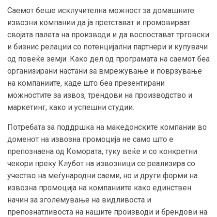
Саемот беше исклучителна можност за домашните
извозни компании да ја претстават и промовираат
својата палета на производи и да воспостават трговски
и бизнис релации со потенцијални партнери и купувачи
од повеќе земји. Како дел од програмата на саемот беа
организирани настани за вмрежување и поврзување
на компаниите, каде што беа презентирани
можностите за извоз, трендови на производство и
маркетинг, како и успешни студии.
Потребата за поддршка на македонските компании во
доменот на извозна промоција не само што е
препознаена од Комората, туку веќе и со конкретни
чекори преку Клубот на извозници се реализира со
учество на меѓународни саеми, но и други форми на
извозна промоција на компаниите како единствен
начин за зголемување на видливоста и
препознатливоста на нашите производи и брендови на