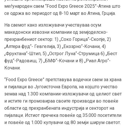
меѓународен саем “Food Expo Greece 2025”-Атина што
се одржа во периодот од 8-10 март во Атина, Грција.
На саемот како изложувачи учествуваа осум
македонски извозни компании од земјоделско-
прехранбениот сектор: 1) „Соко Горица“-Скопје, 2)
„Алтера фуд“- Гевгелија, 3) „Екозрно“-Кочани, 4)
„Фруктана“-Штип, 5) „Острог Луна“-Струмица 6) „Бест
фуд“-Радовиш, 7) „БМФ“-Кочани и 8) „Риал Агро“-
Кочани.
“Food Expo Greece” претставува водечки саем за храна
и пијалаци во Југоисточна Европа, на којшто учество
земаа над 1.300 компании-изложувачи од целиот свет
и истите ги промовираа своите производи во повеќе
области од прехранбената индустрија и секторот на
пијалаци. Истиот пречека повеќе од 35.000 посетители
и повеќе од 1.000 купувачи од 80 земји ширум светот.