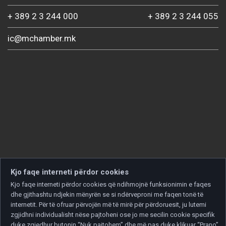
+ 389 2 3 244 000
+ 389 2 3 244 055
ic@mchamber.mk
Kjo faqe interneti përdor cookies
Kjo faqe interneti përdor cookies që ndihmojnë funksionimin e faqes
dhe gjithashtu ndjekin mënyrën se si ndërveproni me faqen tonë të
internetit. Për të ofruar përvojën më të mirë për përdoruesit, ju lutemi
zgjidhni individualisht nëse pajtoheni ose jo me secilin cookie specifik
duke zgjedhur butonin “Nuk pajtohem” dhe më pas duke klikuar “Prano”.