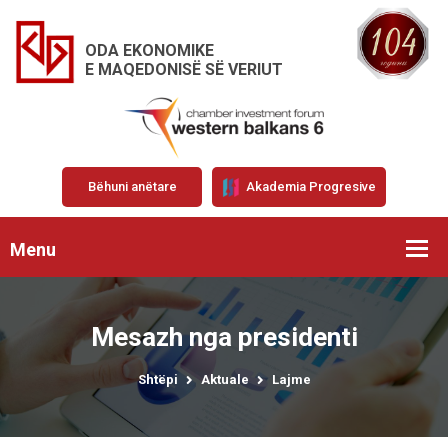
ODA EKONOMIKE
E MAQEDONISË SË VERIUT
Bëhuni anëtare
Akademia Progresive
Menu
Mesazh nga presidenti
Shtëpi
Aktuale
Lajme