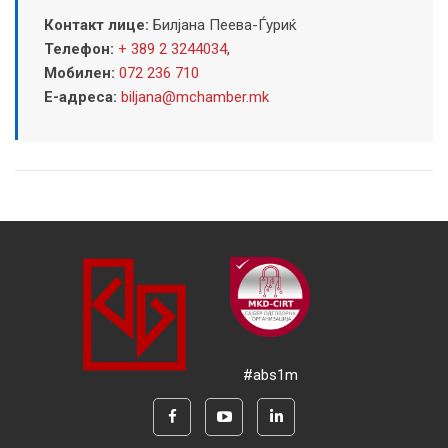
Контакт лице:
Билјана Пеева-Ѓуриќ
Телефон:
+ 389 2 3244034
,
Мобилен:
072 236 710
Е-адреса:
biljana@mchamber.mk
#abs1m