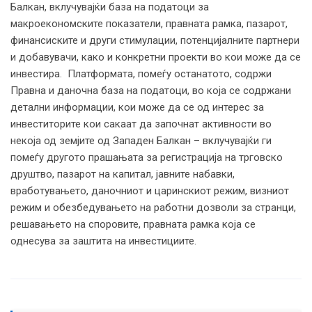
Балкан, вклучувајќи база на податоци за
макроекономските показатели, правната рамка, пазарот,
финансиските и други стимулации, потенцијалните партнери
и добавувачи, како и конкретни проекти во кои може да се
инвестира. Платформата, помеѓу останатото, содржи
Правна и даночна база на податоци, во која се содржани
детални информации, кои може да се од интерес за
инвеститорите кои сакаат да започнат активности во
некоја од земјите од Западен Балкан – вклучувајќи ги
помеѓу другото прашањата за регистрација на трговско
друштво, пазарот на капитал, јавните набавки,
вработувањето, даночниот и царинскиот режим, визниот
режим и обезбедувањето на работни дозволи за странци,
решавањето на споровите, правната рамка која се
однесува за заштита на инвестициите.