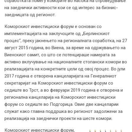
соработката помеѓу коморите во насока на спроведување
на заеднички активности кои се од интерес за бизнис-
заедницата од регионот.
Коморскиот инвестициски форум е основан со
имплементацијата на заклучоците од „Берлинскиот
процес“, преку јакнењето на регионалната соработка, на 27
август 2015 година, во Виена, за време на одржувањето на
Виенскиот самит, со што се потенцираше намерата за
активно вклучување на националните стопански комори во
реализацијата на конкретните цели од овој процес. Во јули
2017 година е отворена канцеларијата на Генералниот
секретаријат на Коморскиот инвестициски форум со
седиште во Трст, а во февруари 2019 година е отворена и
регионална канцеларија на Коморскиот инвестициски
форум со седиште во Подгорица. Овие две канцеларии
служат како главна поддршка во регионот задолжени за
реализација на заеднички проекти на шесте комори.
Коморскиот инвестициски форум,