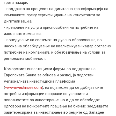
трети пазари;
- поддршка на процесот на дигитална трансформација на
компаниите, преку сертифицирање на консултанти за
дигитализација;
- креирање на услуги приспособени на потребите на
извозните компании;
- воведување на системот на дуално образование, во
насока на обезбедување на квалификуван кадар согласно
потребите на компаниите, и обезбедување на услови за
регионална мобилност.
Коморскиот инвестициски форум, со поддршка на
Европската Банка за обнова и развој, ја подготви
Регионалната инвестициска платформа
(
www.investinsee.com
), на која може да се добијат сите
потребни информации поврзани со условите и
поволностите за инвестирање, но и да се обезбедат
одговори на конкретните прашања на бизнис заедницата
заинтересирана за инвестирање во земјите од Западен