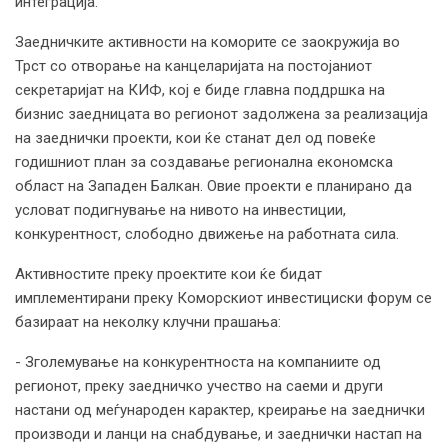
интеграција.
Заедничките активности на коморите се заокружија во
Трст со отворање на канцеларијата на постојаниот
секретаријат на КИФ, кој е биде главна поддршка на
бизнис заедницата во регионот задолжена за реализација
на заеднички проекти, кои ќе станат дел од повеќе
годишниот план за создавање регионална економска
област на Западен Балкан. Овие проекти е планирано да
условат подигнување на нивото на инвестиции,
конкурентност, слободно движење на работната сила.
Активностите преку проектите кои ќе бидат
имплементирани преку Коморскиот инвестициски форум се
базираат на неколку клучни прашања:
- Зголемување на конкурентноста на компаниите од
регионот, преку заедничко учество на саеми и други
настани од меѓународен карактер, креирање на заеднички
производи и ланци на снабдување, и заеднички настап на