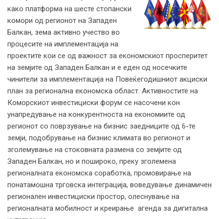
како платформа на шесте стопански
комори од регионот на Западен
Балкан, зема активно учество во
процесите на имплементација на
проектите кои се од важност за економскиот просперитет
на земјите од Западен Балкан и е еден од носечките
чинители за имплементација на Повеќегодишниот акциски
план за регионална економска област. Активностите на
Коморскиот инвестициски форум се насочени кон
унапредување на конкурентноста на економиите од
регионот со поврзување на бизнис заедниците од 6-те
земји, подобрување на бизнис климата во регионот и
зголемување на стоковната размена со земјите од
Западен Балкан, но и пошироко, преку зголемена
регионалната економска соработка, промовирање на
понатамошна трговска интеграција, воведување динамичен
регионален инвестициски простор, олеснување на
регионалната мобилност и креирање агенда за дигитална